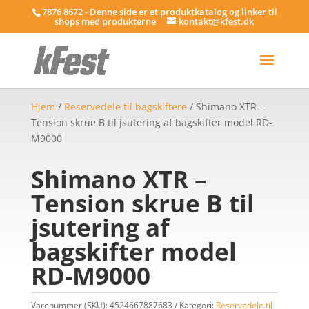
7876 8672 - Denne side er et produktkatalog og linker til
shops med produkterne
kontakt@kfest.dk
Hjem
/
Reservedele til bagskiftere
/ Shimano XTR –
Tension skrue B til jsutering af bagskifter model RD-
M9000
Shimano XTR –
Tension skrue B til
jsutering af
bagskifter model
RD-M9000
Varenummer (SKU):
4524667887683
Kategori:
Reservedele til