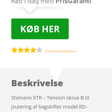
KØB HER
(
29
kundeanmeldelser)
Bedømt
som
3.9
ud af 5
baseret
Beskrivelse
på
kundebed
ømmels
Shimano XTR – Tension skrue B til
er
jsutering af bagskifter model RD-