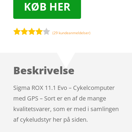
KØB HER
(
29
kundeanmeldelser)
Bedømt
som
3.9
ud af 5
baseret
Beskrivelse
på
kundebed
ømmels
Sigma ROX 11.1 Evo – Cykelcomputer
er
med GPS – Sort er en af de mange
kvalitetsvarer, som er med i samlingen
af cykeludstyr her på siden.