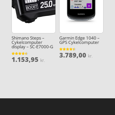
Shimano Steps –
Garmin Edge 1040 –
Cykelcomputer
GPS Cykelcomputer
display – SC-E7000-G
3.789,00
Vurderet
kr.
1.153,95
4.5
Vurderet
kr.
ud af 5
4.5
ud af 5