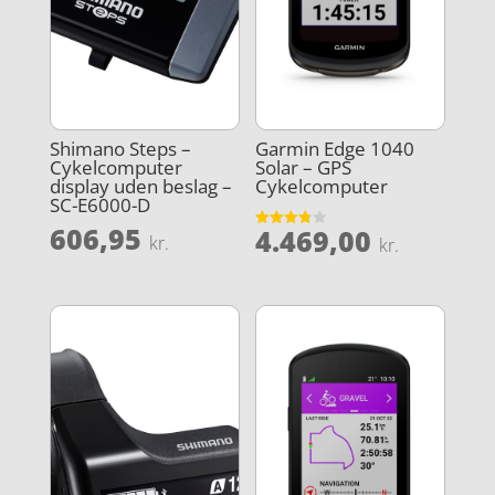
Shimano Steps –
Garmin Edge 1040
Cykelcomputer
Solar – GPS
display uden beslag –
Cykelcomputer
SC-E6000-D
606,95
4.469,00
Vurderet
kr.
kr.
3.8
ud af 5