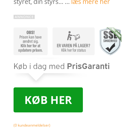
styret, din styrs… …
læs mere her
KØB HER
(
0
kundeanmeldelser)