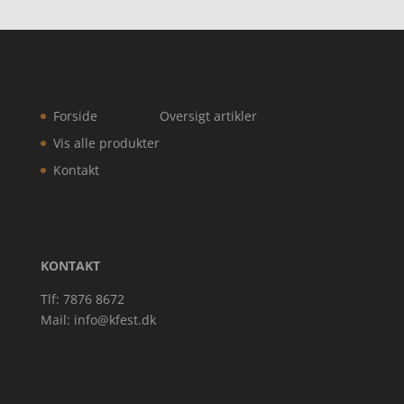
Forside
Oversigt artikler
Vis alle produkter
Kontakt
KONTAKT
Tlf: 7876 8672
Mail:
info@kfest.dk