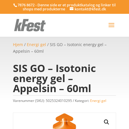
7876 8672 - Denne side er et produktkatalog og linker til
shops med produkterne
kontakt@kfest.dk
Hjem
/
Energi gel
/ SIS GO – Isotonic energy gel –
Appelsin – 60ml
SIS GO – Isotonic
energy gel –
Appelsin – 60ml
Varenummer (SKU):
5025324010295
Kategori:
Energi gel