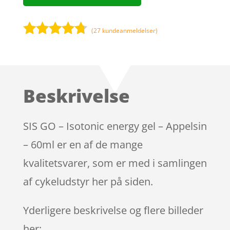
(
27
kundeanmeldelser)
Bedømt
som
4.6
ud af 5
baseret
Beskrivelse
på
kundebedø
mmelser
SIS GO – Isotonic energy gel – Appelsin
– 60ml er en af de mange
kvalitetsvarer, som er med i samlingen
af cykeludstyr her på siden.
Yderligere beskrivelse og flere billeder
her: