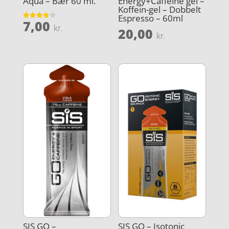
Aqua – Bær 60 ml.
Energy+Caffeine gel –
Koffein-gel – Dobbelt
Espresso – 60ml
7,00
Vurderet
kr.
20,00
3.9
kr.
ud af 5
SIS GO –
SIS GO – Isotonic