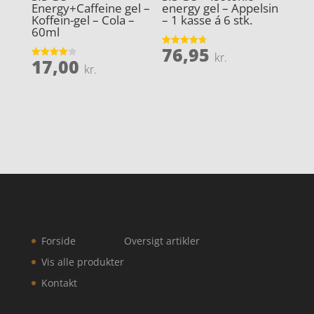
Energy+Caffeine gel –
energy gel – Appelsin
Koffein-gel – Cola –
– 1 kasse á 6 stk.
60ml
76,95
Vurderet
kr.
17,00
4.7
Vurderet
kr.
ud af 5
4.1
ud af 5
Forside
Oversigt artikler
Vis alle produkter
Kontakt