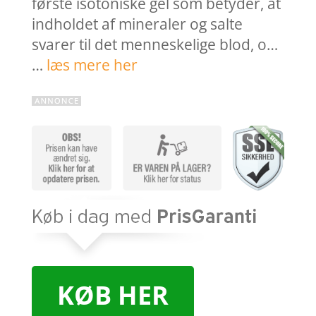
første isotoniske gel som betyder, at
indholdet af mineraler og salte
svarer til det menneskelige blod, o…
…
læs mere her
KØB HER