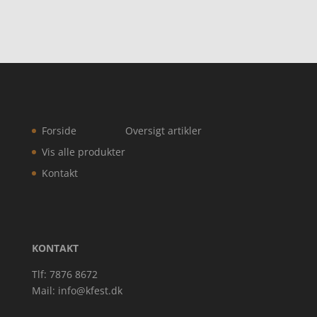
Forside
Oversigt artikler
Vis alle produkter
Kontakt
KONTAKT
Tlf: 7876 8672
Mail:
info@kfest.dk