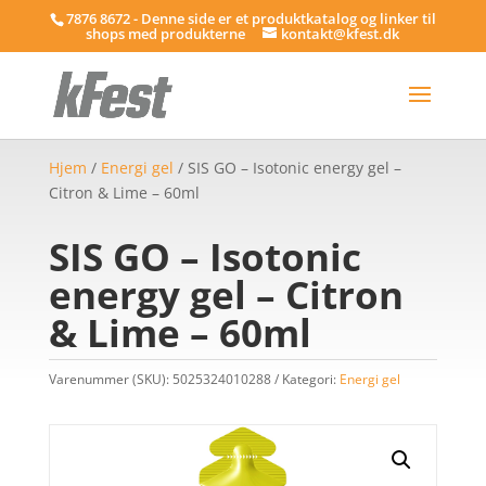
7876 8672 - Denne side er et produktkatalog og linker til
shops med produkterne
kontakt@kfest.dk
Hjem
/
Energi gel
/ SIS GO – Isotonic energy gel –
Citron & Lime – 60ml
SIS GO – Isotonic
energy gel – Citron
& Lime – 60ml
Varenummer (SKU):
5025324010288
Kategori:
Energi gel