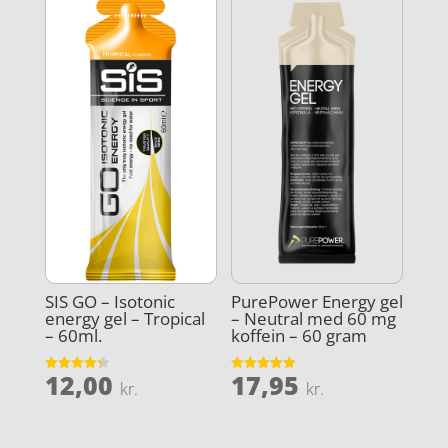
SIS GO – Isotonic
PurePower Energy gel
energy gel – Tropical
– Neutral med 60 mg
– 60ml.
koffein – 60 gram
12,00
17,95
Vurderet
Vurderet
kr.
kr.
4.3
4.9
ud af 5
ud af 5