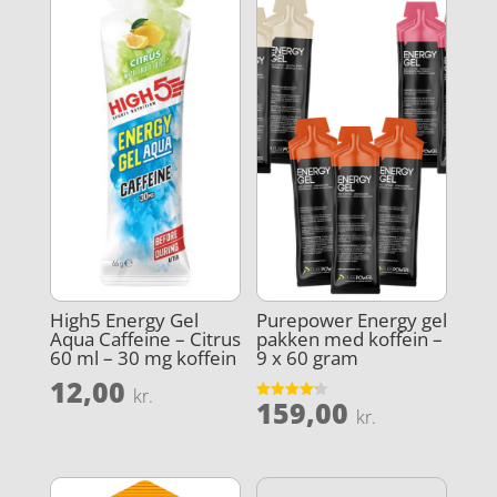
High5 Energy Gel
Purepower Energy gel
Aqua Caffeine – Citrus
pakken med koffein –
60 ml – 30 mg koffein
9 x 60 gram
12,00
kr.
159,00
Vurderet
kr.
4.2
ud af 5