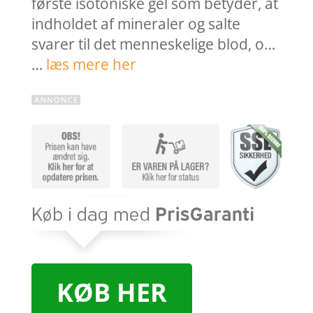
første isotoniske gel som betyder, at
indholdet af mineraler og salte
svarer til det menneskelige blod, o…
…
læs mere her
KØB HER