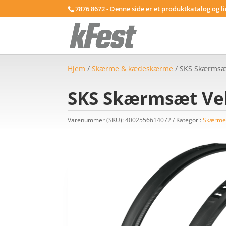
7876 8672 - Denne side er et produktkatalog og l
Hjem
/
Skærme & kædeskærme
/ SKS Skærmsæt
SKS Skærmsæt Velo
Varenummer (SKU):
4002556614072
Kategori:
Skærme