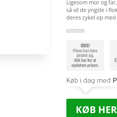
Ligesom mor og far, 
så vil de yngste i f
deres cykel op med
KØB HER