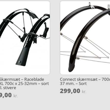
 Skærmsæt – Raceblade
Connect skærmsæt – 700c
XL 700c x 25-32mm – sort
37 mm. – Sort
l. stivere
299,00
kr.
9,00
kr.