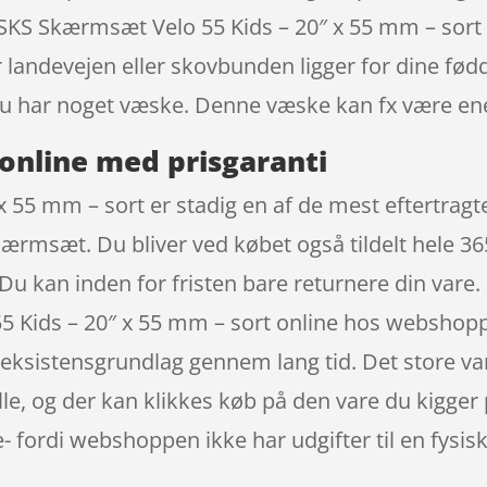
å SKS Skærmsæt Velo 55 Kids – 20″ x 55 mm – sor
 landevejen eller skovbunden ligger for dine fødd
du har noget væske. Denne væske kan fx være ene
online med prisgaranti
 55 mm – sort er stadig en af de mest eftertrag
kærmsæt. Du bliver ved købet også tildelt hele 36
 Du kan inden for fristen bare returnere din vare
 Kids – 20″ x 55 mm – sort online hos webshopp
 eksistensgrundlag gennem lang tid. Det store var
lle, og der kan klikkes køb på den vare du kigger 
fordi webshoppen ikke har udgifter til en fysisk