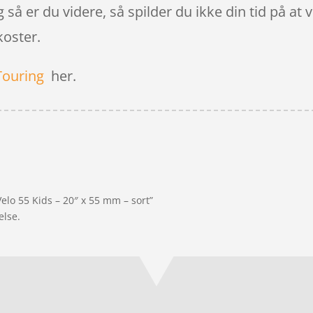
og så er du videre, så spilder du ikke din tid på at
koster.
Touring
her.
elo 55 Kids – 20″ x 55 mm – sort”
else.