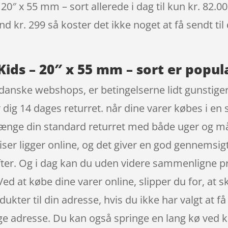
″ x 55 mm – sort allerede i dag til kun kr. 82.00
nd kr. 299 så koster det ikke noget at få sendt til
ds – 20″ x 55 mm – sort er populæ
danske webshops, er betingelserne lidt gunstigere
dig 14 dages returret. når dine varer købes i en s
ænge din standard returret med både uger og må
riser ligger online, og det giver en god gennemsig
fter. Og i dag kan du uden videre sammenligne p
ed at købe dine varer online, slipper du for, at 
kter til din adresse, hvis du ikke har valgt at få
ige adresse. Du kan også springe en lang kø ved k