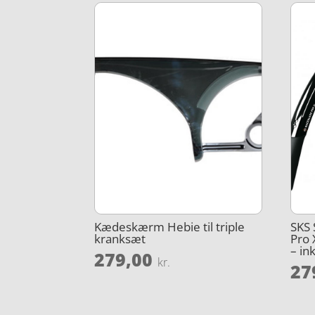
Kædeskærm Hebie til triple
SKS
kranksæt
Pro 
– ink
279,00
kr.
27