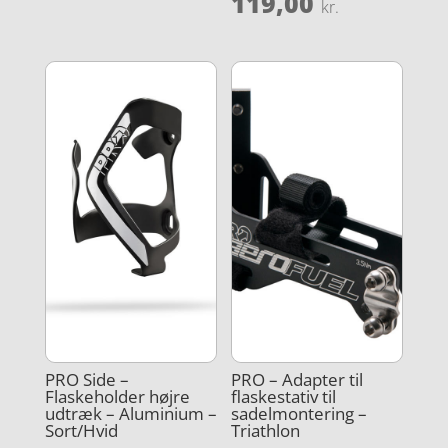
119,00
kr.
PRO Side –
PRO – Adapter til
Flaskeholder højre
flaskestativ til
udtræk – Aluminium –
sadelmontering –
Sort/Hvid
Triathlon