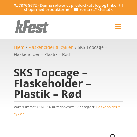
7876 8672 - Denne side er et produktkatalog og linker til
shops med produkterne
kontakt@kfest.dk
Hjem
/
Flaskeholder til cyklen
/ SKS Topcage –
Flaskeholder – Plastik – Rød
SKS Topcage –
Flaskeholder –
Plastik – Rød
Varenummer (SKU):
4002556626853
Kategori:
Flaskeholder til
cyklen