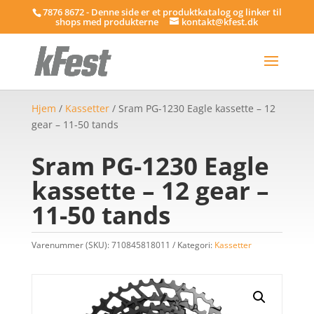
7876 8672 - Denne side er et produktkatalog og linker til
shops med produkterne
kontakt@kfest.dk
Hjem
/
Kassetter
/ Sram PG-1230 Eagle kassette – 12
gear – 11-50 tands
Sram PG-1230 Eagle
kassette – 12 gear –
11-50 tands
Varenummer (SKU):
710845818011
Kategori:
Kassetter