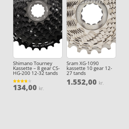
Shimano Tourney
Sram XG-1090
Kassette – 8 gear CS-
kassette 10 gear 12-
HG-200 12-32 tands
27 tands
1.552,00
kr.
134,00
Vurderet
kr.
3.8
ud af 5