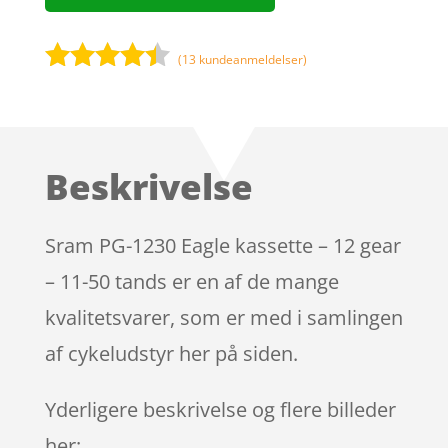
(
13
kundeanmeldelser)
Bedømt
som
4.3
ud af 5
baseret
Beskrivelse
på
kundebedø
mmelser
Sram PG-1230 Eagle kassette – 12 gear
– 11-50 tands er en af de mange
kvalitetsvarer, som er med i samlingen
af cykeludstyr her på siden.
Yderligere beskrivelse og flere billeder
her: