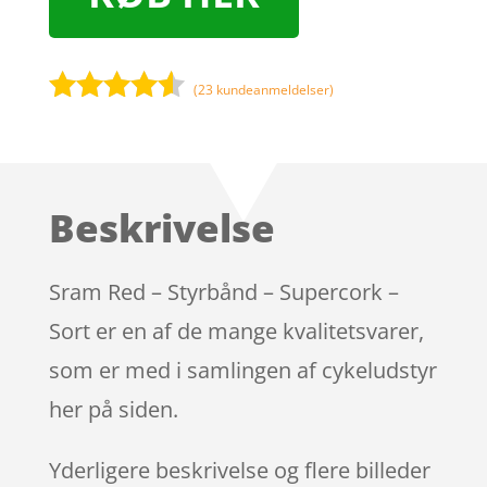
(
23
kundeanmeldelser)
Bedømt
som
4.4
ud af 5
baseret
Beskrivelse
på
kundebedø
mmelser
Sram Red – Styrbånd – Supercork –
Sort er en af de mange kvalitetsvarer,
som er med i samlingen af cykeludstyr
her på siden.
Yderligere beskrivelse og flere billeder