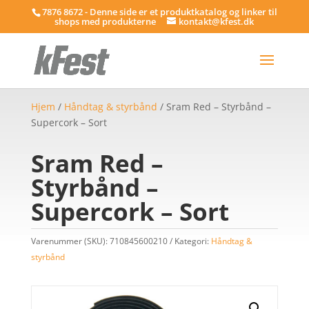
7876 8672 - Denne side er et produktkatalog og linker til
shops med produkterne
kontakt@kfest.dk
Hjem
/
Håndtag & styrbånd
/ Sram Red – Styrbånd –
Supercork – Sort
Sram Red –
Styrbånd –
Supercork – Sort
Varenummer (SKU):
710845600210
Kategori:
Håndtag &
styrbånd