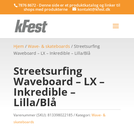
7876 8672 - Denne side er et produktkatalog og linker til
shops med produkterne
kontakt@kfest.dk
Hjem
/
Wave- & skateboards
/ Streetsurfing
Waveboard – LX – Inkredible – Lilla/Blå
Streetsurfing
Waveboard – LX –
Inkredible –
Lilla/Blå
Varenummer (SKU):
813398022185
Kategori:
Wave- &
skateboards