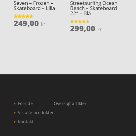
Seven – Frozen –
Streetsurfing Ocean
Skateboard – Lilla
Beach – Skateboard
22″ – Blå
249,00
Vurderet
kr.
299,00
4.6
Vurderet
kr.
ud af 5
4.5
ud af 5
Forside
Oversigt artikler
Vis alle produkter
Kontakt