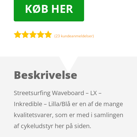
KØB HER
(
23
kundeanmeldelser)
Bedømt
som
4.8
ud af 5
baseret på
Beskrivelse
kundebedø
mmelser
Streetsurfing Waveboard – LX –
Inkredible – Lilla/Blå er en af de mange
kvalitetsvarer, som er med i samlingen
af cykeludstyr her på siden.