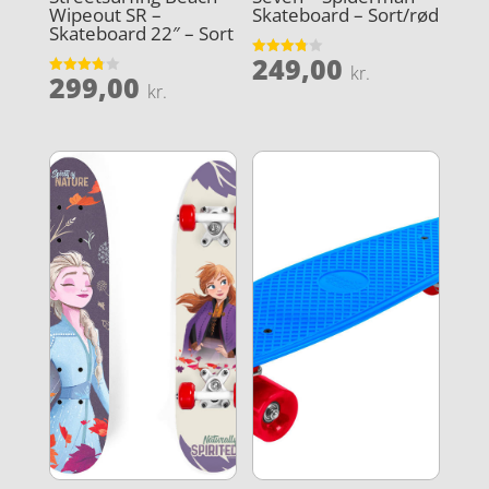
Wipeout SR –
Skateboard – Sort/rød
Skateboard 22″ – Sort
249,00
Vurderet
kr.
299,00
3.8
Vurderet
kr.
ud af 5
3.8
ud af 5