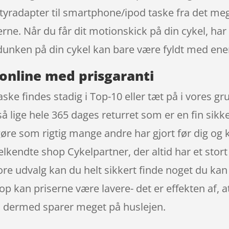
 Styradapter til smartphone/ipod taske fra det m
rne. Når du får dit motionskick på din cykel, har
edunken på din cykel kan bare være fyldt med en
online med prisgaranti
ske findes stadig i Top-10 eller tæt på i vores gr
å lige hele 365 dages returret som er en fin sikke
 gøre som rigtig mange andre har gjort før dig og 
kendte shop Cykelpartner, der altid har et stort
re udvalg kan du helt sikkert finde noget du kan 
p kan priserne være lavere- det er effekten af, a
n dermed sparer meget på huslejen.