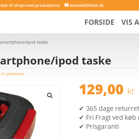
inker til shops med produkterne
kontakt@kfest.dk
FORSIDE
VIS 
l smartphone/ipod taske
martphone/ipod taske
 til cykeltasker
129,00
kr.
✔ 365 dage returret (
✔ Fri Fragt ved køb 
✔ Prisgaranti