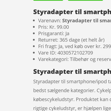
Styradapter til smartp
Varenavn:
Styradapter til sm
Pris: Kr. 99.00
Prisgaranti: Ja
Returret: 365 dage (et helt år)
Fri fragt: Ja, ved køb over kr. 29
Vare ID: 4030572102709
Varekategori: Tilbehør og reser
Styradapter til smartp
Styradapter til smartphone/ipod ta
bedst sælgende kategorier. Cykel
købescykeludstyr. Produktet kan du
rigtige cykeludstyr, er hjælpen li