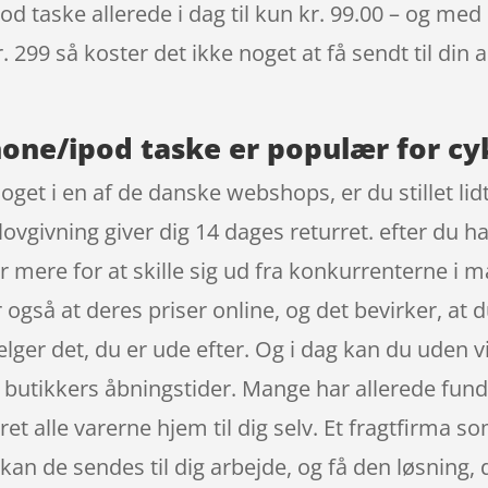
d taske allerede i dag til kun kr. 99.00 – og med 
. 299 så koster det ikke noget at få sendt til din 
one/ipod taske er populær for cyk
oget i en af de danske webshops, er du stillet li
lovgivning giver dig 14 dages returret. efter du h
r mere for at skille sig ud fra konkurrenterne i 
er også at deres priser online, og det bevirker, at
sælger det, du er ude efter. Og i dag kan du uden
f butikkers åbningstider. Mange har allerede fun
ret alle varerne hjem til dig selv. Et fragtfirma 
 kan de sendes til dig arbejde, og få den løsning, 