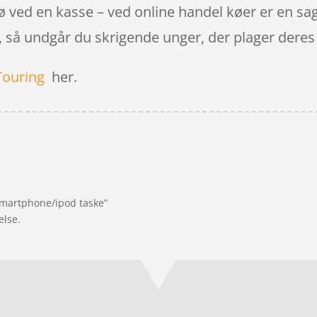
kø ved en kasse – ved online handel køer er en saga
så undgår du skrigende unger, der plager deres 
Touring
her.
 smartphone/ipod taske”
else.