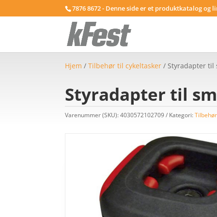
7876 8672 - Denne side er et produktkatalog og l
Hjem
/
Tilbehør til cykeltasker
/ Styradapter ti
Styradapter til s
Varenummer (SKU):
4030572102709
Kategori:
Tilbehør