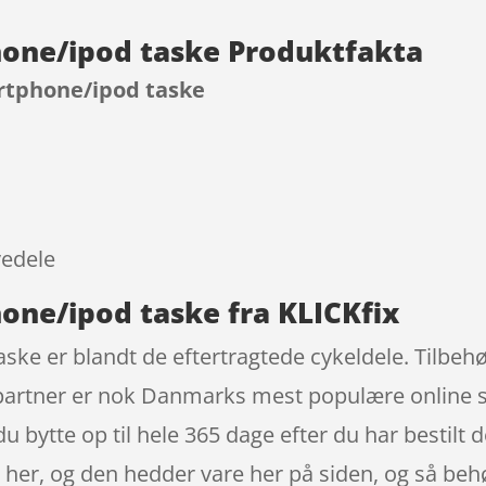
hone/ipod taske Produktfakta
artphone/ipod taske
9
vedele
hone/ipod taske fra KLICKfix
ske er blandt de eftertragtede cykeldele. Tilbeh
partner er nok Danmarks mest populære online s
 bytte op til hele 365 dage efter du har bestilt 
ge her, og den hedder vare her på siden, og så be