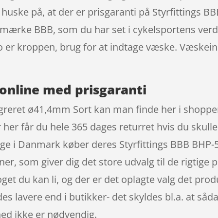
å huske på, at der er prisgaranti på Styrfittings 
mærke BBB, som du har set i cykelsportens verde
jo er kroppen, brug for at indtage væske. Væskei
online med prisgaranti
greret ø41,4mm Sort kan man finde her i shoppen
r her får du hele 365 dages returret hvis du skull
ange i Danmark køber deres Styrfittings BBB BHP
er, som giver dig det store udvalg til de rigtige
oget du kan li, og der er det oplagte valg det pro
es lavere end i butikker- det skyldes bl.a. at så
ed ikke er nødvendig.