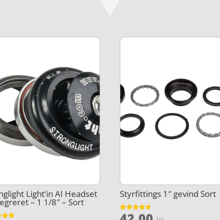
nglight Light’in AI Headset
Styrfittings 1″ gevind Sort
tegreret – 1 1/8″ – Sort
42,00
Vurderet
kr.