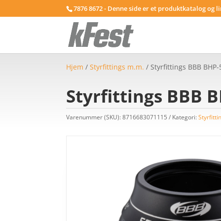
7876 8672 - Denne side er et produktkatalog og l
Hjem
/
Styrfittings m.m.
/ Styrfittings BBB BHP
Styrfittings BBB 
Varenummer (SKU):
8716683071115
Kategori:
Styrfitt