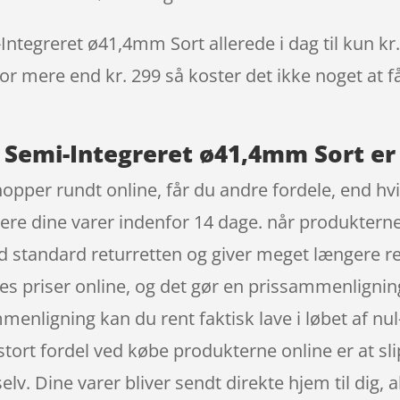
ntegreret ø41,4mm Sort allerede i dag til kun kr
 for mere end kr. 299 så koster det ikke noget at f
 Semi-Integreret ø41,4mm Sort er 
opper rundt online, får du andre fordele, end hvis
urnere dine varer indenfor 14 dage. når produktern
d standard returretten og giver meget længere ret
s priser online, og det gør en prissammenligning 
menligning kan du rent faktisk lave i løbet af 
stort fordel ved købe produkterne online er at sli
elv. Dine varer bliver sendt direkte hjem til dig, a