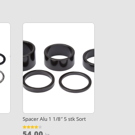
Spacer Alu 1 1/8″ 5 stk Sort
54,00
Vurderet
kr.