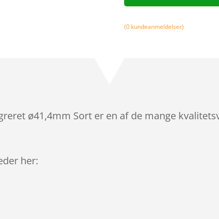
(
0
kundeanmeldelser)
greret ø41,4mm Sort er en af de mange kvalitets
leder her: