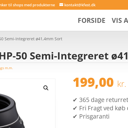
inker til shops med produkterne
kontakt@kfest.dk
FORSIDE
VIS 
-50 Semi-Integreret ø41,4mm Sort
BHP-50 Semi-Integreret ø
ings m.m.
199,00
kr.
✔ 365 dage returret (
✔ Fri Fragt ved køb 
✔ Prisgaranti