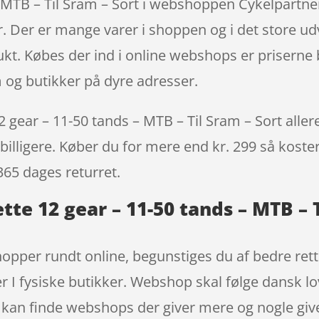
– MTB – Til Sram – Sort i webshoppen Cykelpartner
 Der er mange varer i shoppen og i det store udva
ukt. Købes der ind i online webshops er priserne 
 og butikker på dyre adresser.
ear – 11-50 tands – MTB – Til Sram – Sort allered
billigere. Køber du for mere end kr. 299 så koster 
365 dages returret.
te 12 gear – 11-50 tands – MTB – T
shopper rundt online, begunstiges du af bedre re
er I fysiske butikker. Webshop skal følge dansk lo
 kan finde webshops der giver mere og nogle giver