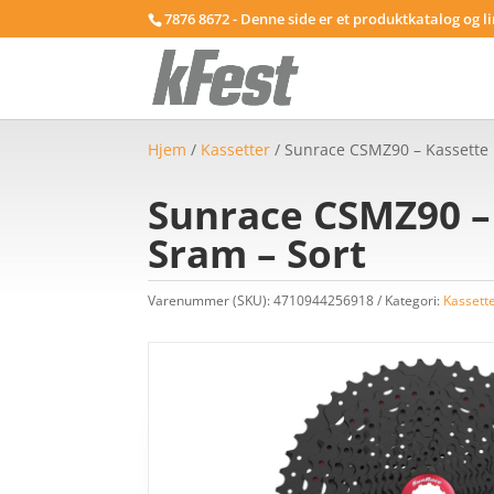
7876 8672 - Denne side er et produktkatalog og l
Hjem
/
Kassetter
/ Sunrace CSMZ90 – Kassette 1
Sunrace CSMZ90 – 
Sram – Sort
Varenummer (SKU):
4710944256918
Kategori:
Kassett