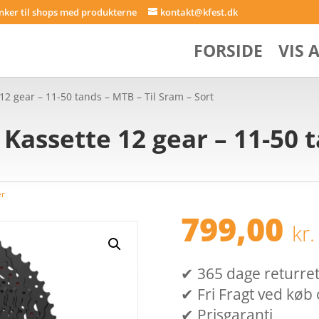
inker til shops med produkterne
kontakt@kfest.dk
FORSIDE
VIS 
2 gear – 11-50 tands – MTB – Til Sram – Sort
Kassette 12 gear – 11-50 t
er
799,00
kr.
✔ 365 dage returret (
✔ Fri Fragt ved køb 
✔ Prisgaranti