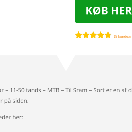
KØB HER
(
8
kundean
Bedømt
som
4.7
ud af 5
baseret på
kundebedø
mmelser
 – 11-50 tands – MTB – Til Sram – Sort er en af 
r på siden.
leder her: