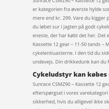
Sunrace CSMZ90 – Kassette 12 gear
er kategorien fra øverste hylde so
mere end kr. 299. Vare du kigger på
du løbet sur i jagten på godt cykel
eneste, der har købt det her. Det 
Kassette 12 gear – 11-50 tands – M
cykelentiuasterne. I den tid du si
undevejs. Din drikkedunk kan du f
Cykeludstyr kan købes 
Sunrace CSMZ90 – Kassette 12 gear 
efterspørgsel i vores varekategori 
sikkerhed, hvis du alligevel ikke