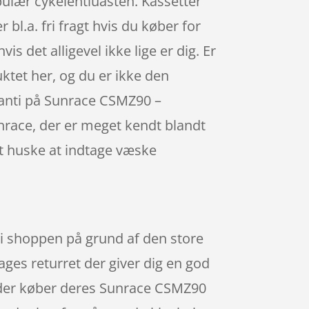
pulær cykelentiuasten. Kassetter
bl.a. fri fragt hvis du køber for
s det alligevel ikke lige er dig. Er
uktet her, og du er ikke den
aranti på Sunrace CSMZ90 –
unrace, der er meget kendt blandt
 at huske at indtage væske
t i shoppen på grund af den store
ages returret der giver dig en god
, der køber deres Sunrace CSMZ90