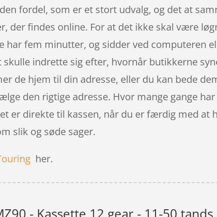
den fordel, som er et stort udvalg, og det at samm
 der findes online. For at det ikke skal være lø
e har fem minutter, og sidder ved computeren el
at skulle indrette sig efter, hvornår butikkerne sy
r de hjem til din adresse, eller du kan bede dem 
vælge den rigtige adresse. Hvor mange gange har du
det er direkte til kassen, når du er færdig med at
om slik og søde sager.
Touring
her.
90 - Kassette 12 gear - 11-50 tands -