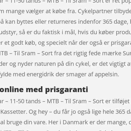
 – 11-50 tands – MTB – Til Sram – Sort er ret po
m mange vælger at købe fra. Cykelpartner tilbyder 
 kan byttes eller returneres indenfor 365 dage, hvi
udstyr, så er du faktisk i mål, hvis du køber prod
er et godt køb, og specielt når der også er prisg
TB – Til Sram – Sort fra det rigtig fede mærke S
dder og nyder naturen på din cykel, er det vigtigt
ylde med energidrik der smager af appelsin.
online med prisgaranti
– 11-50 tands – MTB – Til Sram – Sort er tilføje
Kassetter. Og hey – du får jo også lige hele 365 d
 skal bruge din vare. Her i Danmark er der mange