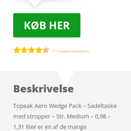
KØB HER
(
11
kundeanmeldelser)
Bedømt
som
4.2
ud af 5
baseret
Beskrivelse
på
kundebedø
mmelser
Topeak Aero Wedge Pack – Sadeltaske
med stropper – Str. Medium – 0,98 –
1,31 liter er en af de mange