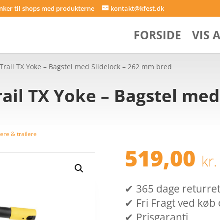
inker til shops med produkterne
kontakt@kfest.dk
FORSIDE
VIS 
Trail TX Yoke – Bagstel med Slidelock – 262 mm bred
ail TX Yoke – Bagstel med 
re & trailere
519,00
kr.
✔ 365 dage returret (
✔ Fri Fragt ved køb 
✔ Prisgaranti