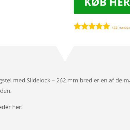
KØB HER
(
22
kundea
Bedømt
som
4.8
ud af 5
baseret på
kundebedø
mmelser
gstel med Slidelock – 262 mm bred er en af de m
iden.
leder her: