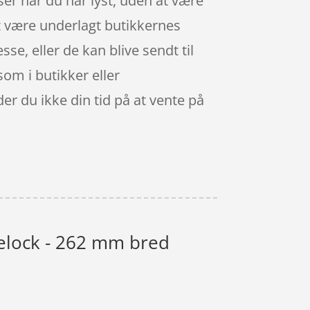
er når du har lyst, uden at være
at være underlagt butikkernes
se, eller de kan blive sendt til
som i butikker eller
er du ikke din tid på at vente på
delock - 262 mm bred