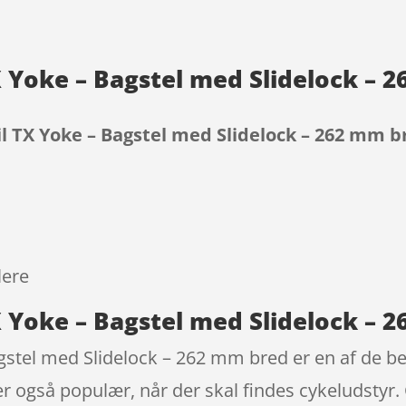
X Yoke – Bagstel med Slidelock – 
l TX Yoke – Bagstel med Slidelock – 262 mm b
9
lere
X Yoke – Bagstel med Slidelock – 
gstel med Slidelock – 262 mm bred er en af de bes
 også populær, når der skal findes cykeludstyr. C