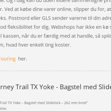
ine. Og i dag kan du uden videre sammenligne pris
. Ved at købe dine varer online, slipper du for, 
ks. Postnord eller GLS sender varerne til din adres
od fleksibilitet for dig. Webshops har ikke en kø 
l kassen, når du er færdig med at handle, så spild
m, hvad hver enkelt ting koster.
Touring
her.
rney Trail TX Yoke - Bagstel med Sli
Trail TX Yoke – Bagstel med Slidelock – 262 mm bred”
else.