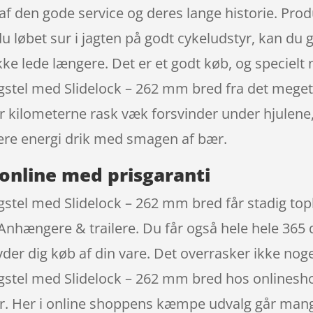
af den gode service og deres lange historie. Pro
du løbet sur i jagten på godt cykeludstyr, kan du
ke lede længere. Det er et godt køb, og specielt 
agstel med Slidelock – 262 mm bred fra det me
år kilometerne rask væk forsvinder under hjulene
re energi drik med smagen af bær.
online med prisgaranti
gstel med Slidelock – 262 mm bred får stadig to
 Anhængere & trailere. Du får også hele hele 365 
ryder dig køb af din vare. Det overrasker ikke no
agstel med Slidelock – 262 mm bred hos onlinesh
iser. Her i online shoppens kæmpe udvalg går mang