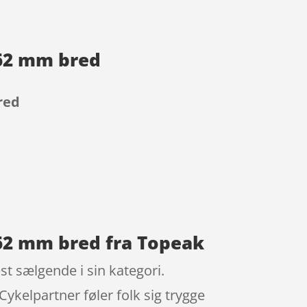
262 mm bred
red
262 mm bred fra Topeak
t sælgende i sin kategori.
ykelpartner føler folk sig trygge