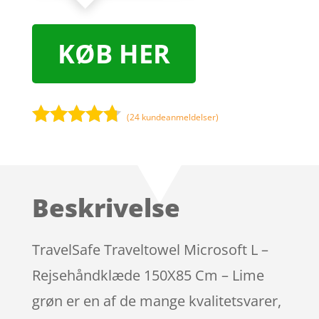
KØB HER
(
24
kundeanmeldelser)
Bedømt
som
4.6
ud af 5
baseret
Beskrivelse
på
kundebedø
mmelser
TravelSafe Traveltowel Microsoft L –
Rejsehåndklæde 150X85 Cm – Lime
grøn er en af de mange kvalitetsvarer,