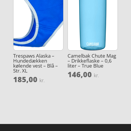
Trespaws Alaska –
Camelbak Chute Mag
Hundedækken
– Drikkeflaske – 0,6
kølende vest – Blå –
liter – True Blue
Str. XL
146,00
kr.
185,00
kr.