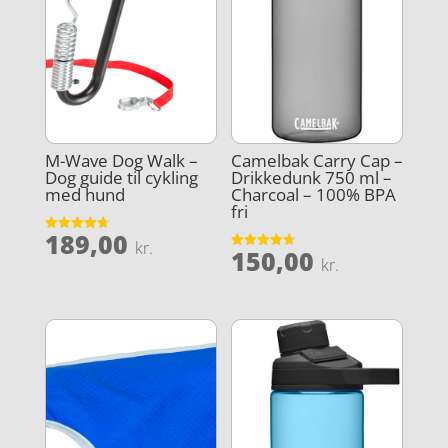
M-Wave Dog Walk –
Camelbak Carry Cap –
Dog guide til cykling
Drikkedunk 750 ml –
med hund
Charcoal – 100% BPA
fri
189,00
Vurderet
kr.
150,00
4.7
Vurderet
kr.
ud af 5
4.7
ud af 5