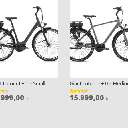
t Entour E+ 1 – Small
Giant Entour E+ 0 – Medi
.999,00
15.999,00
et
Vurderet
kr.
kr.
4.8
5
ud af 5