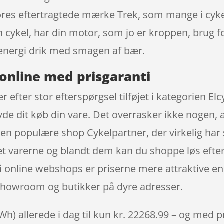
 vores eftertragtede mærke Trek, som mange i cyk
n cykel, har din motor, som jo er kroppen, brug f
energi drik med smagen af bær.
online med prisgaranti
er efter stor efterspørgsel tilføjet i kategorien El
ryde dit køb din vare. Det overrasker ikke nogen,
 den populære shop Cykelpartner, der virkelig ha
t varerne og blandt dem kan du shoppe løs efter 
 online webshops er priserne mere attraktive end
l showroom og butikker på dyre adresser.
Wh) allerede i dag til kun kr. 22268.99 – og med pr