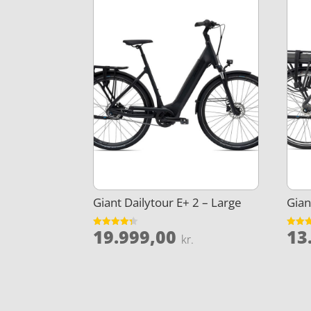
Giant Dailytour E+ 2 – Large
Gian
19.999,00
13
Vurderet
Vurder
kr.
4.3
4.3
ud af 5
ud af 