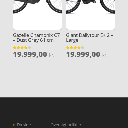
Gazelle Chamonix C7
Giant Dailytour E+ 2 –
– Dust Grey 61 cm
Large
19.999,00
19.999,00
Vurderet
Vurderet
kr.
kr.
4
4.3
ud af 5
ud af 5
Forside
Oversigt artikler