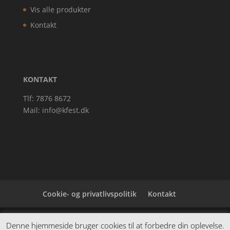
Vis alle produkter
Kontakt
KONTAKT
Tlf: 7876 8672
Mail:
info@kfest.dk
Cookie- og privatlivspolitik
Kontakt
Denne hjemmeside samler et bredt udvalg af
Denne hjemmeside bruger cookies til at forbedre din oplevelse.