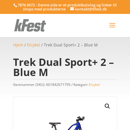
7876 8672 - Denne side er et produktkatalog og linker til
shops med produkterne
kontakt@kfest.dk
Hjem
/
Elcykel
/ Trek Dual Sport+ 2 – Blue M
Trek Dual Sport+ 2 –
Blue M
Varenummer (SKU):
601842671795
Kategori:
Elcykel