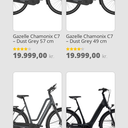
Gazelle Chamonix C7
Gazelle Chamonix C7
– Dust Grey 57 cm
– Dust Grey 49 cm
19.999,00
19.999,00
Vurderet
Vurderet
kr.
kr.
4.1
4.2
ud af 5
ud af 5