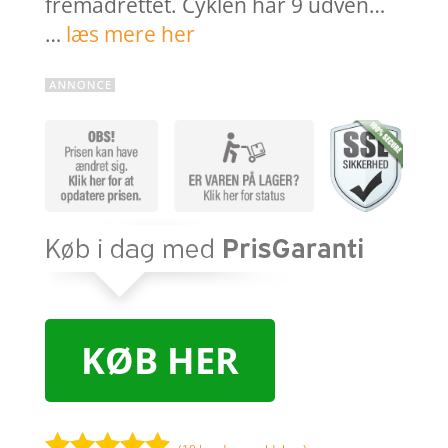
fremadrettet. Cyklen har 9 udven…
…
læs mere her
KØB HER