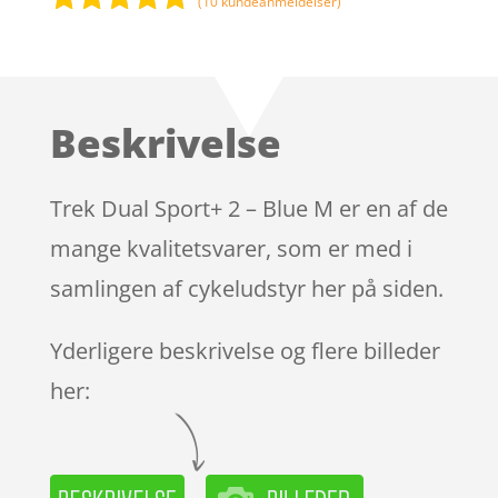
(
10
kundeanmeldelser)
Bedømt
som
4.8
ud af 5
baseret på
Beskrivelse
kundebedø
mmelser
Trek Dual Sport+ 2 – Blue M er en af de
mange kvalitetsvarer, som er med i
samlingen af cykeludstyr her på siden.
Yderligere beskrivelse og flere billeder
her: