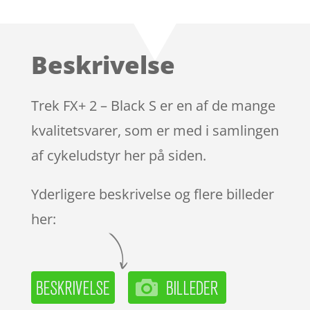
som
4.5
ud af 5
baseret
Beskrivelse
på
kundebedø
mmelser
Trek FX+ 2 – Black S er en af de mange
kvalitetsvarer, som er med i samlingen
af cykeludstyr her på siden.
Yderligere beskrivelse og flere billeder
her: