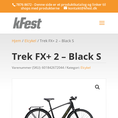
7876 8672 - Denne side er et produktkatalog og linker til
shops med produkterne
kontakt@kfest.dk
Hjem
/
Elcykel
/ Trek FX+ 2 – Black S
Trek FX+ 2 – Black S
Varenummer (SKU):
601842672044
Kategori:
Elcykel