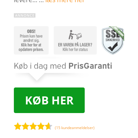
KØB HER
(
15
kundeanmeldelser)
Bedømt