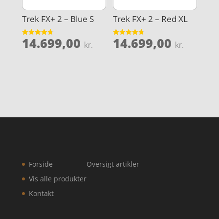
Trek FX+ 2 – Blue S
Trek FX+ 2 – Red XL
14.699,00
14.699,00
Vurderet
Vurderet
kr.
kr.
4.7
4.7
ud af 5
ud af 5
Forside
Oversigt artikler
Vis alle produkter
Kontakt