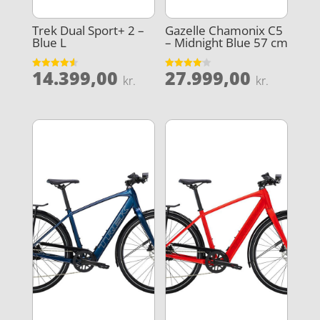
Trek Dual Sport+ 2 –
Gazelle Chamonix C5
Blue L
– Midnight Blue 57 cm
14.399,00
27.999,00
Vurderet
Vurderet
kr.
kr.
4.6
4.1
ud af 5
ud af 5