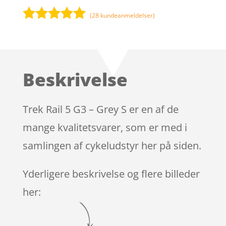
(
28
kundeanmeldelser)
Bedømt
som
5
ud
af 5
baseret på
Beskrivelse
kundebedøm
melser
Trek Rail 5 G3 – Grey S er en af de
mange kvalitetsvarer, som er med i
samlingen af cykeludstyr her på siden.
Yderligere beskrivelse og flere billeder
her: