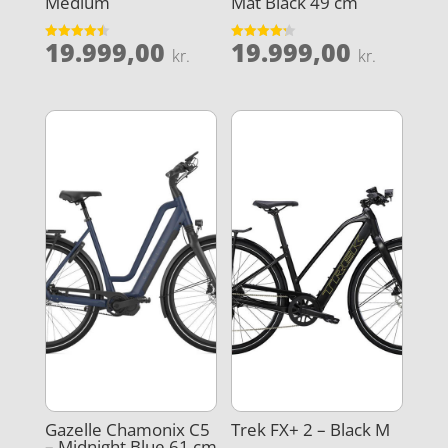
Medium
Mat Black 49 cm
19.999,00
19.999,00
Vurderet
Vurderet
kr.
kr.
4.5
4.2
ud af 5
ud af 5
Gazelle Chamonix C5
Trek FX+ 2 – Black M
– Midnight Blue 61 cm