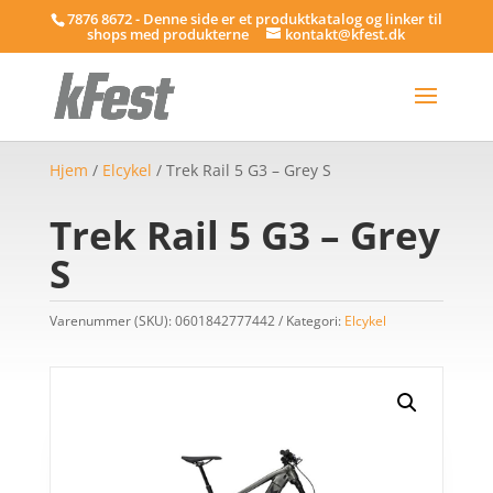
7876 8672 - Denne side er et produktkatalog og linker til
shops med produkterne
kontakt@kfest.dk
Hjem
/
Elcykel
/ Trek Rail 5 G3 – Grey S
Trek Rail 5 G3 – Grey
S
Varenummer (SKU):
0601842777442
Kategori:
Elcykel