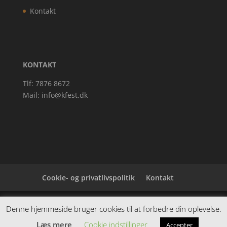
Kontakt
KONTAKT
Tlf: 7876 8672
Mail:
info@kfest.dk
Cookie- og privatlivspolitik
Kontakt
Denne hjemmeside samler et bredt udvalg af
Denne hjemmeside bruger cookies til at forbedre din oplevelse.
spændende varer. Siden er et affiiliatesite, og nogle
Læs mere
Cookie indstillinger
Accepter