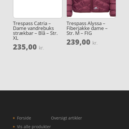
Trespass Catria –
Trespass Alyssa –
Dame vandrebuks
Fiberjakke dame –
strækbar – Blå – Str.
Str. M – FIG
XL
239,00
kr.
235,00
kr.
Forside
Oversigt artikler
Vis alle produkter