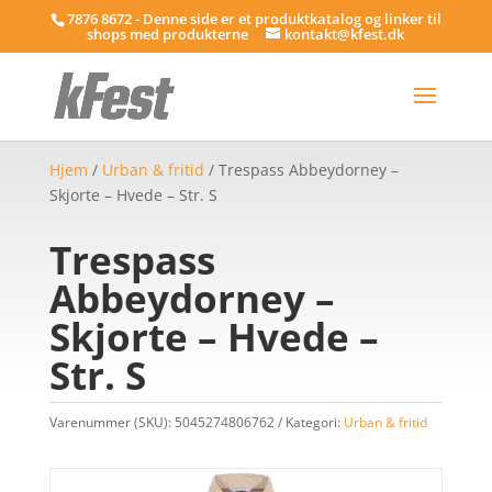
7876 8672 - Denne side er et produktkatalog og linker til
shops med produkterne
kontakt@kfest.dk
Hjem
/
Urban & fritid
/ Trespass Abbeydorney –
Skjorte – Hvede – Str. S
Trespass
Abbeydorney –
Skjorte – Hvede –
Str. S
Varenummer (SKU):
5045274806762
Kategori:
Urban & fritid