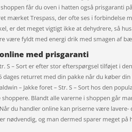
i shoppen får du oven i hatten også prisgaranti p
ret mærket Trespass, der ofte ses i forbindelse me
kel, er det meget vigtigt ikke at dehydrere, så h
re være fyldt med energi drik med smagen af bæ
online med prisgaranti
r. S – Sort er efter stor efterspørgsel tilføjet i 
365 dages returret med din pakke når du køber din
aldwin – Jakke foret – Str. S – Sort hos den popu
 shoppere. Blandt alle varerne i shoppen går man
 Når du handler online kan priserne være lavere- d
ke er nødvendig, og man dermed sparer meget på h