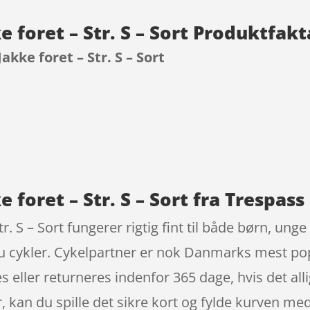
e foret – Str. S – Sort Produktfakt
akke foret – Str. S – Sort
9
 foret – Str. S – Sort fra Trespass
r. S – Sort fungerer rigtig fint til både børn, un
 du cykler. Cykelpartner er nok Danmarks mest po
eller returneres indenfor 365 dage, hvis det allig
yr, kan du spille det sikre kort og fylde kurven m