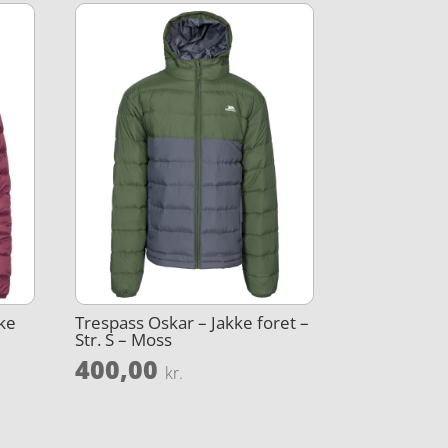
kke
Trespass Oskar – Jakke foret –
Str. S – Moss
400,00
kr.