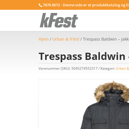
7876 8672 - Denne side er et produktkatalog og l
Hjem
/
Urban & fritid
/ Trespass Baldwin – Jakke
Trespass Baldwin –
Varenummer (SKU):
5045274552317
Kategori:
Urban & 