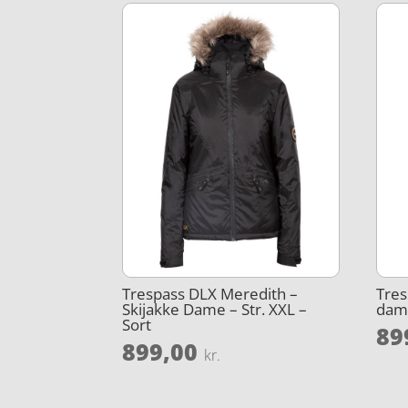
Trespass DLX Meredith –
Tres
Skijakke Dame – Str. XXL –
dame
Sort
89
899,00
kr.