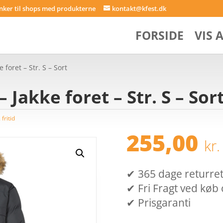
inker til shops med produkterne
kontakt@kfest.dk
FORSIDE
VIS 
 foret – Str. S – Sort
 Jakke foret – Str. S – Sor
fritid
255,00
kr.
✔ 365 dage returret (
✔ Fri Fragt ved køb 
✔ Prisgaranti