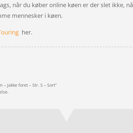
s, når du køber online køen er der slet ikke, når
somme mennesker i køen.
Touring
her.
– Jakke foret – Str. S – Sort”
else.