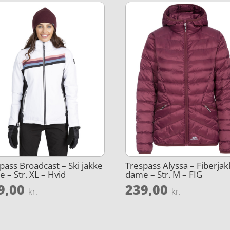
pass Broadcast – Ski jakke
Trespass Alyssa – Fiberja
 – Str. XL – Hvid
dame – Str. M – FIG
9,00
239,00
kr.
kr.