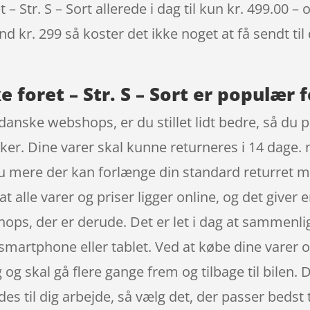
– Str. S – Sort allerede i dag til kun kr. 499.00 –
nd kr. 299 så koster det ikke noget at få sendt til
 foret – Str. S – Sort er populær f
anske webshops, er du stillet lidt bedre, så du p
kker. Dine varer skal kunne returneres i 14 dage. 
u mere der kan forlænge din standard returret 
at alle varer og priser ligger online, og det give
hops, der er derude. Det er let i dag at sammenlig
rtphone eller tablet. Ved at købe dine varer onl
og skal gå flere gange frem og tilbage til bilen. 
des til dig arbejde, så vælg det, der passer bedst t