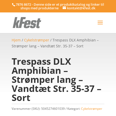
7876 8672 - Denne side er et produktkatalog og linker til
shops med produkterne
kontakt@kfest.dk
Hjem
/
Cykelstrømper
/ Trespass DLX Amphibian –
Strømper lang – Vandtæt Str. 35-37 – Sort
Trespass DLX
Amphibian –
Strømper lang –
Vandtæt Str. 35-37 –
Sort
Varenummer (SKU):
5045274601039
Kategori:
Cykelstrømper