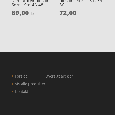
Mediumtyk uldsok –
uldsok – Sort – Str. 34-
Sort – Str. 46-48
36
89,00
72,00
kr.
kr.
Forside
Oversigt artikler
Vis alle produkter
Kontakt