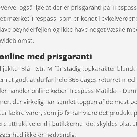
Overvej også lige at der er prisgaranti på Trespas
eret mærket Trespass, som er kendt i cykelverde
kke lave beynderfejlen og ikke have noget væske 
 hyldeblomst.
online med prisgaranti
jakke- Blå – Str. M får stadig topkarakter blandt
r ret godt at du får hele 365 dages returret med 
der handler online køber Trespass Matilda – Dame 
er, der virkelig har samlet toppen af de mest 
ter lækre varer, som jo fx kan være det produkt 
e attraktive end i butikkerne- det skyldes bl.a.
iggenhed ikke er nødvendig.