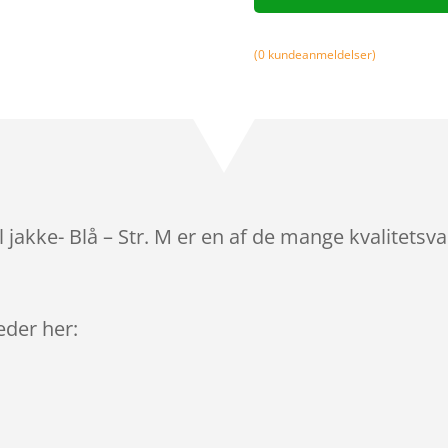
(
0
kundeanmeldelser)
 jakke- Blå – Str. M er en af de mange kvalitetsv
leder her: