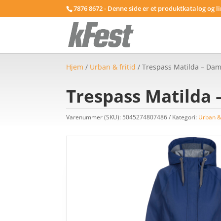
7876 8672 - Denne side er et produktkatalog og l
Hjem
/
Urban & fritid
/ Trespass Matilda – Dame
Trespass Matilda –
Varenummer (SKU):
5045274807486
Kategori:
Urban & 