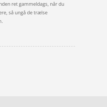
rhånden ret gammeldags, når du
dere, så ungå de trælse
m.