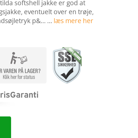
lda softshell jakke er god at
jakke, eventuelt over en trøje,
ndsøjletryk p&… …
læs mere her