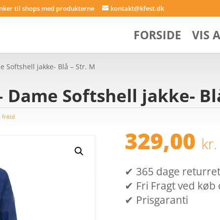
inker til shops med produkterne
kontakt@kfest.dk
FORSIDE
VIS 
 Softshell jakke- Blå – Str. M
 Dame Softshell jakke- Blå
fritid
329,00
kr.
✔ 365 dage returret (
✔ Fri Fragt ved køb 
✔ Prisgaranti