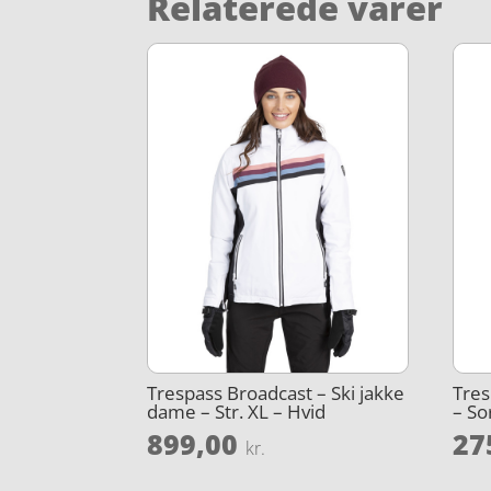
Relaterede varer
Trespass Broadcast – Ski jakke
Tres
dame – Str. XL – Hvid
– Sor
899,00
27
kr.