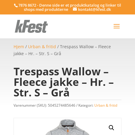
7876 8672 - Denne side er et produktkatalog og linker til
shops med produkterne
kontakt@kfest.dk
Hjem
/
Urban & fritid
/ Trespass Wallow – Fleece
jakke – Hr. – Str. S – Grå
Trespass Wallow –
Fleece jakke – Hr. –
Str. S – Grå
Varenummer (SKU):
5045274485646
Kategori:
Urban & fritid