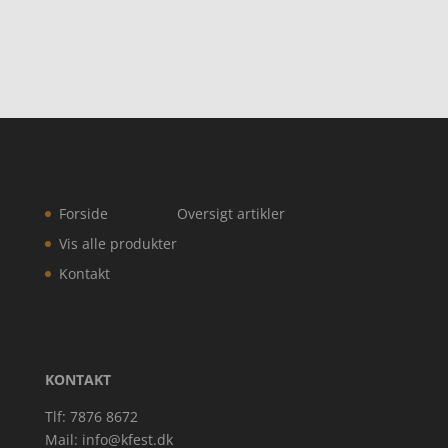
Forside
Oversigt artikler
Vis alle produkter
Kontakt
KONTAKT
Tlf: 7876 8672
Mail:
info@kfest.dk