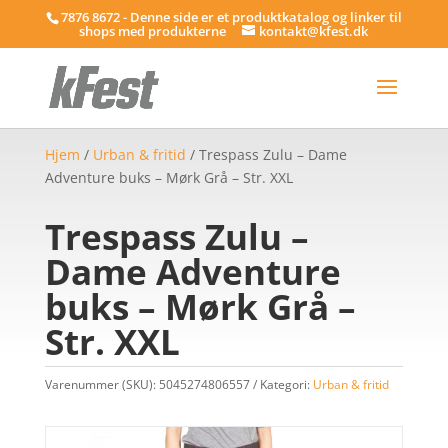
7876 8672 - Denne side er et produktkatalog og linker til
shops med produkterne
kontakt@kfest.dk
Hjem
/
Urban & fritid
/ Trespass Zulu – Dame
Adventure buks – Mørk Grå – Str. XXL
Trespass Zulu –
Dame Adventure
buks – Mørk Grå –
Str. XXL
Varenummer (SKU):
5045274806557
Kategori:
Urban & fritid