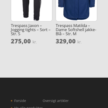
Trespass Jaxon –
Trespass Matilda –
Jogging tights – Sort –
Dame Softshell jakke-
Str. S
Blå – Str. M
275,00
329,00
kr.
kr.
Forside
Oversigt artikler
Vis alle produkter