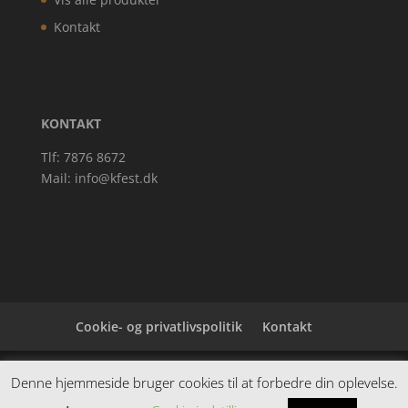
Kontakt
KONTAKT
Tlf: 7876 8672
Mail:
info@kfest.dk
Cookie- og privatlivspolitik
Kontakt
Denne hjemmeside samler et bredt udvalg af
Denne hjemmeside bruger cookies til at forbedre din oplevelse.
spændende varer. Siden er et affiiliatesite, og nogle