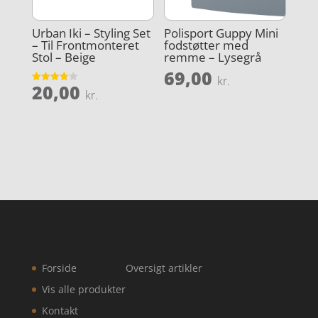
Urban Iki – Styling Set
Polisport Guppy Mini
– Til Frontmonteret
fodstøtter med
Stol – Beige
remme – Lysegrå
69,00
kr.
20,00
Vurderet
kr.
3.8
ud af 5
Forside
Oversigt artikler
Vis alle produkter
Kontakt