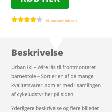
(
16
kundeanmeldelser)
Bedømt
som
4
ud af 5
baseret
Beskrivelse
på
kundebed
ømmels
Urban Iki – Wire lås til frontmonteret
er
barnestole – Sort er en af de mange
kvalitetsvarer, som er med i samlingen
af cykeludstyr her på siden.
Yderligere beskrivelse og flere billeder