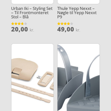
Urban Iki – Styling Set
Thule Yepp Nexxt –
– Til Frontmonteret
Nøgle til Yepp Nexxt
Stol – Blå
P9
20,00
49,00
Vurderet
Vurderet
kr.
kr.
3.8
4.1
ud af 5
ud af 5