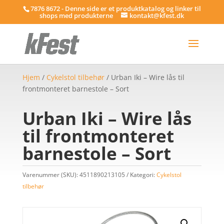
7876 8672 - Denne side er et produktkatalog og linker til
shops med produkterne
kontakt@kfest.dk
Hjem
/
Cykelstol tilbehør
/ Urban Iki – Wire lås til
frontmonteret barnestole – Sort
Urban Iki – Wire lås
til frontmonteret
barnestole – Sort
Varenummer (SKU):
4511890213105
Kategori:
Cykelstol
tilbehør