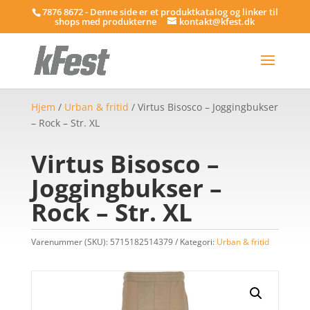
7876 8672 - Denne side er et produktkatalog og linker til
shops med produkterne
kontakt@kfest.dk
Hjem
/
Urban & fritid
/ Virtus Bisosco – Joggingbukser
– Rock – Str. XL
Virtus Bisosco –
Joggingbukser –
Rock – Str. XL
Varenummer (SKU):
5715182514379
Kategori:
Urban & fritid