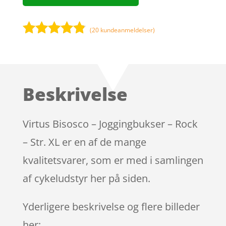
(
20
kundeanmeldelser)
Bedømt
som
4.7
ud af 5
baseret på
Beskrivelse
kundebedø
mmelser
Virtus Bisosco – Joggingbukser – Rock
– Str. XL er en af de mange
kvalitetsvarer, som er med i samlingen
af cykeludstyr her på siden.
Yderligere beskrivelse og flere billeder
her: