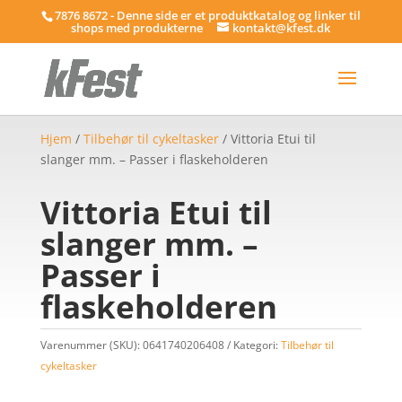
7876 8672 - Denne side er et produktkatalog og linker til
shops med produkterne
kontakt@kfest.dk
Hjem
/
Tilbehør til cykeltasker
/ Vittoria Etui til
slanger mm. – Passer i flaskeholderen
Vittoria Etui til
slanger mm. –
Passer i
flaskeholderen
Varenummer (SKU):
0641740206408
Kategori:
Tilbehør til
cykeltasker