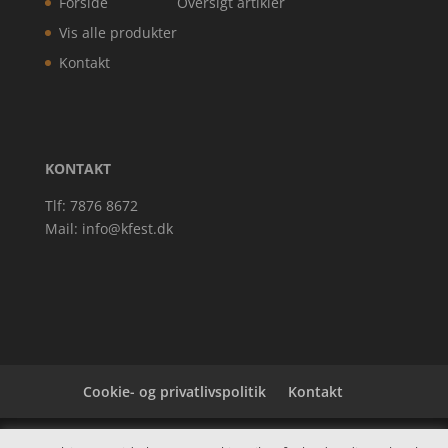
Forside
Oversigt artikler
Vis alle produkter
Kontakt
KONTAKT
Tlf: 7876 8672
Mail:
info@kfest.dk
Cookie- og privatlivspolitik
Kontakt
Denne hjemmeside samler et bredt udvalg af