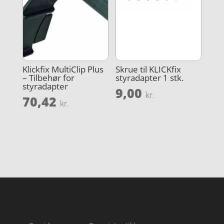
Klickfix MultiClip Plus
Skrue til KLICKfix
– Tilbehør for
styradapter 1 stk.
styradapter
9,00
kr.
70,42
kr.