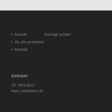
Forside
Oversigt artikler
Vis alle produkter
Kontakt
KONTAKT
Tlf: 7876 8672
Mail:
info@kfest.dk