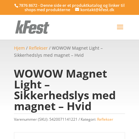
7876 8672 - Denne side er et produktkatalog og linker til
shops med produkterne
kontakt@kfest.dk
Hjem
/
Reflekser
/ WOWOW Magnet Light –
Sikkerhedslys med magnet – Hvid
WOWOW Magnet
Light –
Sikkerhedslys med
magnet – Hvid
Varenummer (SKU):
5420071141221
Kategori:
Reflekser