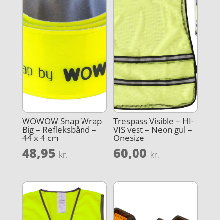
WOWOW Snap Wrap
Trespass Visible – HI-
Big – Refleksbånd –
VIS vest – Neon gul –
44 x 4 cm
Onesize
48,95
60,00
kr.
kr.