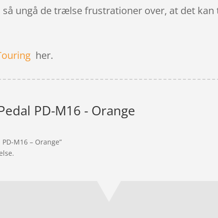
å ungå de trælse frustrationer over, at det kan ta
Touring
her.
Pedal PD-M16 - Orange
al PD-M16 – Orange”
else.