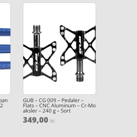
rban
GUB – CG 009 – Pedaler –
02
Flats – CNC Aluminum – Cr-Mo
aksler – 240 g – Sort
349,00
kr.