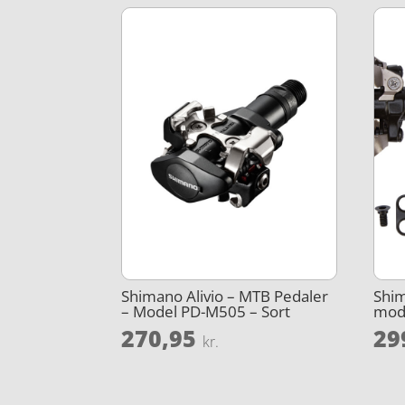
Shimano Alivio – MTB Pedaler
Shi
– Model PD-M505 – Sort
mode
270,95
29
kr.