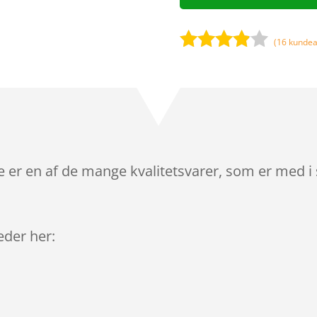
(
16
kundea
Bedømt
som
3.8
ud af 5
baseret
på
kundebed
ømmels
er en af de mange kvalitetsvarer, som er med i 
er
leder her: