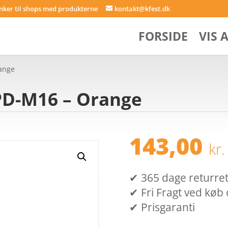
inker til shops med produkterne
kontakt@kfest.dk
FORSIDE
VIS 
ange
PD-M16 – Orange
143,00
kr.
✔ 365 dage returret (
✔ Fri Fragt ved køb 
✔ Prisgaranti