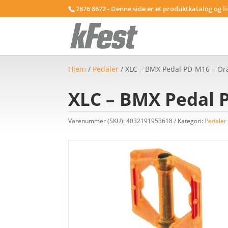
7876 8672 - Denne side er et produktkatalog og l
Hjem
/
Pedaler
/ XLC – BMX Pedal PD-M16 – Or
XLC – BMX Pedal 
Varenummer (SKU):
4032191953618
Kategori:
Pedaler