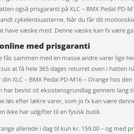
 hatten også prisgaranti på XLC – BMX Pedal PD-
ndt cykelentiuasterne. Når du får dit motionskic
k at have væske med. Denne væske kan fx være ga
online med prisgaranti
 fås sammen med en masse andre varer lige her 
sus at få hele 365 dages returret oven i hatten 
r din XLC – BMX Pedal PD-M16 – Orange hos den
 har bevist sit eksistensgrundlag gennem lang t
pe løs efter lækre varer, som jo fx kan være denn
ikke har udgifter til en fysisk butik.
e allerede i dag til kun kr. 159.00 – og med pri