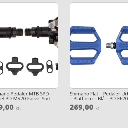
mano Pedaler MTB SPD
Shimano Flat – Pedaler U
l PD-M520 Farve: Sort
– Platform – Blå – PD-EF2
9,00
269,00
kr.
kr.