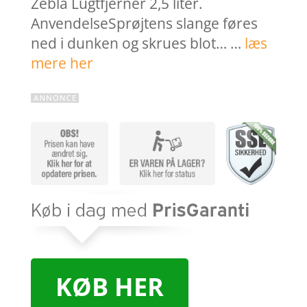
Zebla Lugtfjerner 2,5 liter.
AnvendelseSprøjtens slange føres
ned i dunken og skrues blot… …
læs
mere her
KØB HER