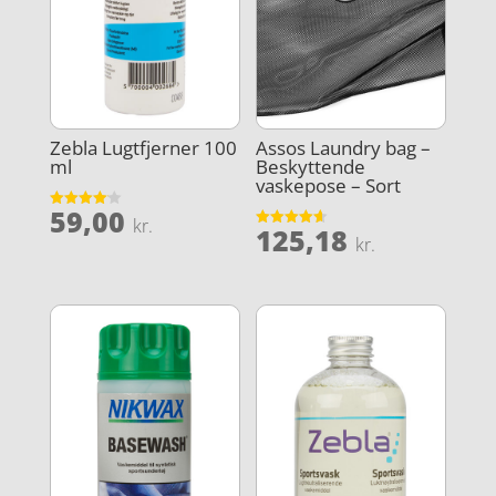
Zebla Lugtfjerner 100
Assos Laundry bag –
ml
Beskyttende
vaskepose – Sort
59,00
Vurderet
kr.
125,18
4.1
Vurderet
kr.
ud af 5
4.6
ud af 5