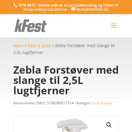
7876 8672 - Denne side er et produktkatalog og linker til
shops med produkterne
kontakt@kfest.dk
Hjem
/
Vask & pleje
/ Zebla Forstøver med slange til
2,5L lugtfjerner
Zebla Forstøver med
slange til 2,5L
lugtfjerner
Varenummer (SKU):
5708280017514
Kategori:
Vask & pleje