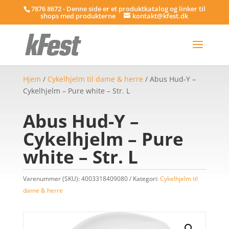
7876 8672 - Denne side er et produktkatalog og linker til
shops med produkterne
kontakt@kfest.dk
Hjem
/
Cykelhjelm til dame & herre
/ Abus Hud-Y –
Cykelhjelm – Pure white – Str. L
Abus Hud-Y –
Cykelhjelm – Pure
white – Str. L
Varenummer (SKU):
4003318409080
Kategori:
Cykelhjelm til
dame & herre