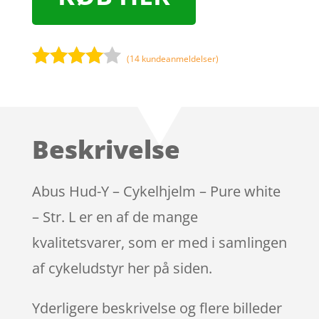
(
14
kundeanmeldelser)
Bedømt
som
3.9
ud af 5
baseret
Beskrivelse
på
kundebed
ømmels
Abus Hud-Y – Cykelhjelm – Pure white
er
– Str. L er en af de mange
kvalitetsvarer, som er med i samlingen
af cykeludstyr her på siden.
Yderligere beskrivelse og flere billeder