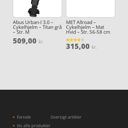
Abus Urban-I 3.0 –
MET Allroad –
Cykelhjelm – Titan grå
Cykelhjelm – Mat
– Str. M
Hvid – Str. 56-58 cm
509,00
kr.
315,00
Vurderet
kr.
3.8
ud af 5
Forside
Oversigt artikler
Vis alle produkter