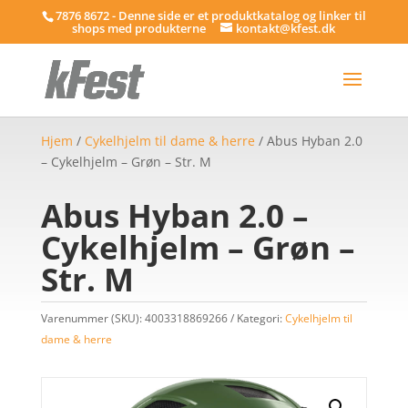
7876 8672 - Denne side er et produktkatalog og linker til
shops med produkterne
kontakt@kfest.dk
Hjem
/
Cykelhjelm til dame & herre
/ Abus Hyban 2.0
– Cykelhjelm – Grøn – Str. M
Abus Hyban 2.0 –
Cykelhjelm – Grøn –
Str. M
Varenummer (SKU):
4003318869266
Kategori:
Cykelhjelm til
dame & herre