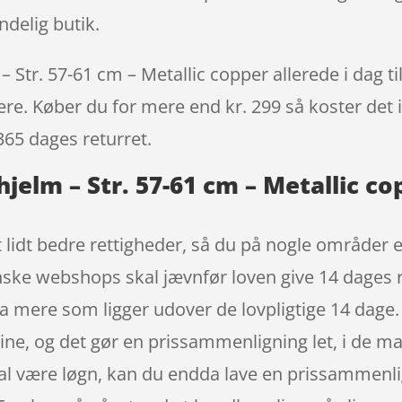
ndelig butik.
 Str. 57-61 cm – Metallic copper allerede i dag t
igere. Køber du for mere end kr. 299 så koster det i
365 dages returret.
hjelm – Str. 57-61 cm – Metallic c
 lidt bedre rettigheder, så du på nogle områder er
nske webshops skal jævnfør loven give 14 dages ret
a mere som ligger udover de lovpligtige 14 dage.
 online, og det gør en prissammenligning let, i de
kal være løgn, kan du endda lave en prissammenl