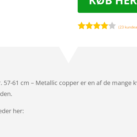
KØB HER
(
23
kundea
Bedømt
som
3.9
ud af 5
baseret
på
kundebed
ømmels
r. 57-61 cm – Metallic copper er en af de mange k
er
iden.
leder her: