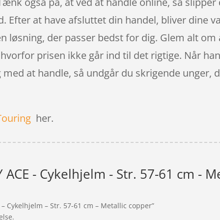
ænk også på, at ved at handle online, så slipper 
 Efter at have afsluttet din handel, bliver dine var
en løsning, der passer bedst for dig. Glem alt om 
 hvorfor prisen ikke går ind til det rigtige. Når h
ig med at handle, så undgår du skrigende unger, 
Touring
her.
 ACE - Cykelhjelm - Str. 57-61 cm - M
 – Cykelhjelm – Str. 57-61 cm – Metallic copper”
else.