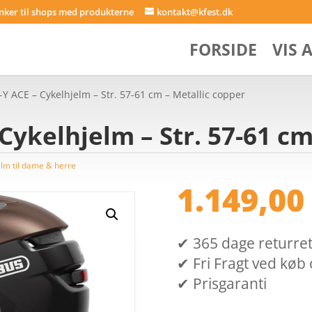
inker til shops med produkterne
kontakt@kfest.dk
FORSIDE
VIS 
-Y ACE – Cykelhjelm – Str. 57-61 cm – Metallic copper
Cykelhjelm – Str. 57-61 cm
elm til dame & herre
1.149,0
✔ 365 dage returret (
✔ Fri Fragt ved køb 
✔ Prisgaranti