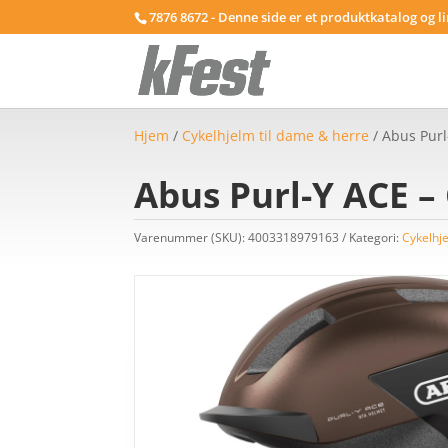
7876 8672 - Denne side er et produktkatalog og l
Hjem
/
Cykelhjelm til dame & herre
/ Abus Purl
Abus Purl-Y ACE – 
Varenummer (SKU):
4003318979163
Kategori:
Cykelhj