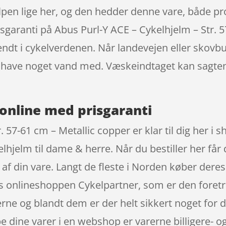
lpen lige her, og den hedder denne vare, både pr
sgaranti på Abus Purl-Y ACE – Cykelhjelm – Str. 5
ndt i cykelverdenen. Når landevejen eller skovbu
at have noget vand med. Væskeindtaget kan sagt
online med prisgaranti
 57-61 cm – Metallic copper er klar til dig her i 
lhjelm til dame & herre. Når du bestiller her får 
 af din vare. Langt de fleste i Norden køber dere
os onlineshoppen Cykelpartner, som er den foret
rne og blandt dem er der helt sikkert noget for d
 dine varer i en webshop er varerne billigere- og