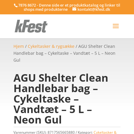
7876 8672 - Denne side er et produktkatalog og linker til
shops med produkterne
kontakt@kfest.dk
Hjem
/
Cykeltasker & rygsække
/ AGU Shelter Clean
Handlebar bag – Cykeltaske – Vandtæt – 5 L – Neon
Gul
AGU Shelter Clean
Handlebar bag –
Cykeltaske –
Vandtæt – 5 L –
Neon Gul
Varenummer (SKU):
8717565665880
Kategori:
Cykeltasker &