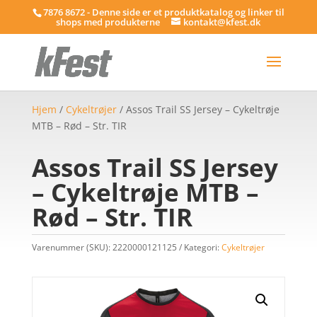
7876 8672 - Denne side er et produktkatalog og linker til
shops med produkterne
kontakt@kfest.dk
Hjem
/
Cykeltrøjer
/ Assos Trail SS Jersey – Cykeltrøje
MTB – Rød – Str. TIR
Assos Trail SS Jersey
– Cykeltrøje MTB –
Rød – Str. TIR
Varenummer (SKU):
2220000121125
Kategori:
Cykeltrøjer