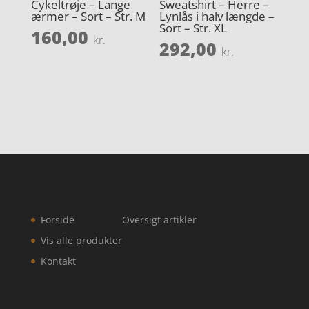
Cykeltrøje – Lange
Sweatshirt – Herre –
ærmer – Sort – Str. M
Lynlås i halv længde –
Sort – Str. XL
160,00
kr.
292,00
kr.
Forside
Oversigt artikler
Vis alle produkter
Kontakt