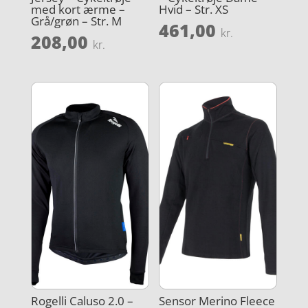
med kort ærme –
Hvid – Str. XS
Grå/grøn – Str. M
461,00
kr.
208,00
kr.
Rogelli Caluso 2.0 –
Sensor Merino Fleece