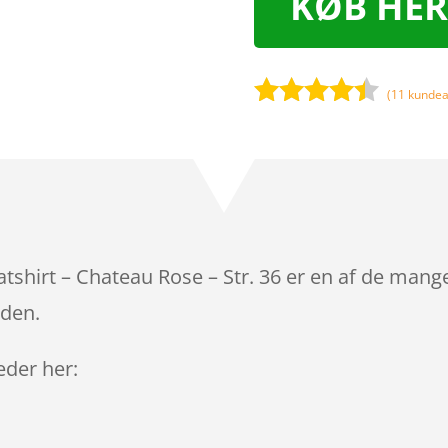
KØB HER
(
11
kundea
Bedømt
som
4.3
ud af 5
baseret
på
kundebedø
mmelser
shirt – Chateau Rose – Str. 36 er en af de mange
iden.
leder her: