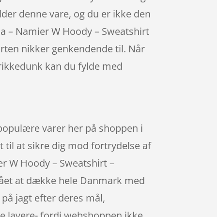
hedder denne vare, og du er ikke den
ecia – Namier W Hoody – Sweatshirt
rten nikker genkendende til. Når
 drikkedunk kan du fylde med
 populære varer her på shoppen i
 til at sikre dig mod fortrydelse af
er W Hoody – Sweatshirt –
rstået at dække hele Danmark med
på jagt efter deres mål,
re lavere- fordi webshoppen ikke