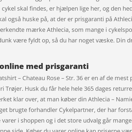
in cykel skal findes, er hjælpen lige her, og den 
skal også huske på, at der er prisgaranti på Athl
anerkendte mærke Athlecia, som mange i cykelspo
kedunk være fyldt op, så du har noget væske. Din
online med prisgaranti
shirt – Chateau Rose – Str. 36 er en af de mest
i Trøjer. Husk du får hele hele 365 dages returret
rket klar over, at man køber din Athlecia – Nami
eget brugte forhandler Cykelpartner, der har fo
e varer i shoppen og i det store udvalg går mange 
nne side. Køber du varer online kan priserne væ