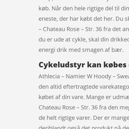
køb. Når den hele rigtige del til d
eneste, der har købt det her. Du 
– Chateau Rose – Str. 36 fra det 
du er ude at cykle, skal din drik
energi drik med smagen af bær.
Cykeludstyr kan købes 
Athlecia – Namier W Hoody – Sweat
den altid eftertragtede varekategor
købet af din vare. Mange er udmæ
Chateau Rose – Str. 36 fra den m
de helt rigtige varer. Der er mang
deriblandt også det produkt på de