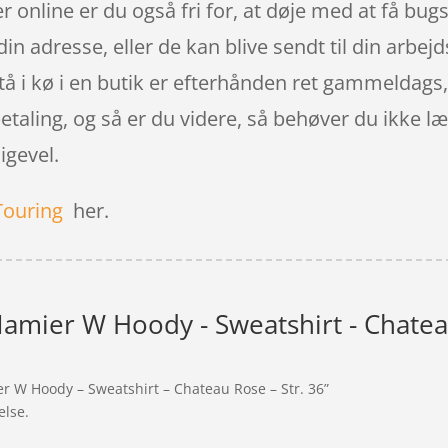
 online er du også fri for, at døje med at få bugse
n adresse, eller de kan blive sendt til din arbejd
tå i kø i en butik er efterhånden ret gammeldags,
 betaling, og så er du videre, så behøver du ikke 
ligevel.
Touring
her.
Namier W Hoody - Sweatshirt - Chatea
er W Hoody – Sweatshirt – Chateau Rose – Str. 36”
else.