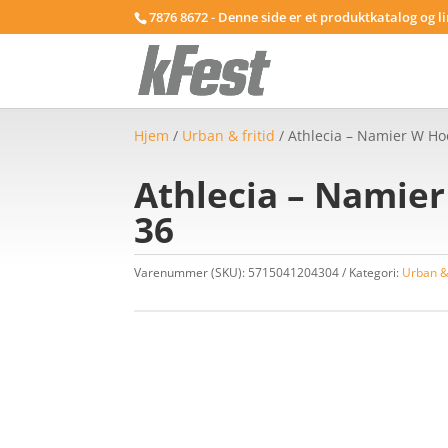
7876 8672 - Denne side er et produktkatalog og l
Hjem
/
Urban & fritid
/ Athlecia – Namier W Hoo
Athlecia – Namier
36
Varenummer (SKU):
5715041204304
Kategori:
Urban & 