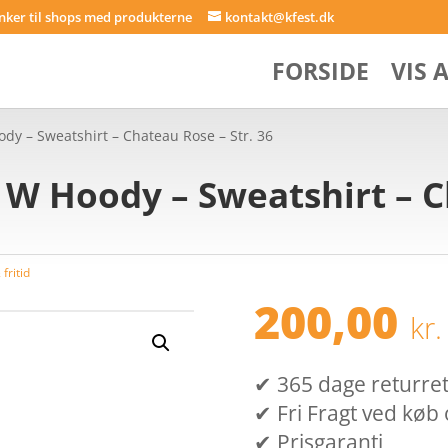
inker til shops med produkterne
kontakt@kfest.dk
FORSIDE
VIS 
dy – Sweatshirt – Chateau Rose – Str. 36
 W Hoody – Sweatshirt – C
fritid
200,00
kr.
✔ 365 dage returret (
✔ Fri Fragt ved køb 
✔ Prisgaranti