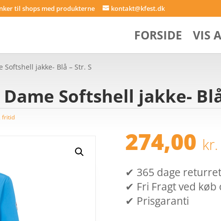
inker til shops med produkterne
kontakt@kfest.dk
FORSIDE
VIS 
Softshell jakke- Blå – Str. S
 Dame Softshell jakke- Blå 
fritid
274,00
kr.
✔ 365 dage returret (
✔ Fri Fragt ved køb 
✔ Prisgaranti