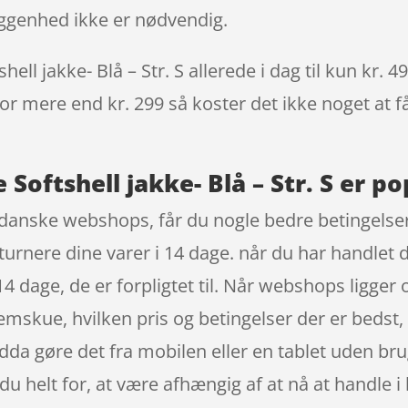
iggenhed ikke er nødvendig.
ll jakke- Blå – Str. S allerede i dag til kun kr. 
 for mere end kr. 299 så koster det ikke noget at f
Softshell jakke- Blå – Str. S er po
danske webshops, får du nogle bedre betingelser
turnere dine varer i 14 dage. når du har handlet 
dage, de er forpligtet til. Når webshops ligger on
nnemskue, hvilken pris og betingelser der er beds
da gøre det fra mobilen eller en tablet uden br
 du helt for, at være afhængig af at nå at handle 