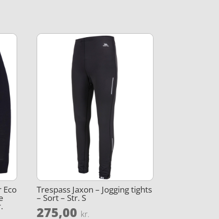
 Eco
Trespass Jaxon – Jogging tights
e
– Sort – Str. S
.
275,00
kr.