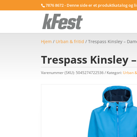
7876 8672 - Denne side er et produktkatalog og l
Hjem
/
Urban & fritid
/ Trespass Kinsley – Dame 
Trespass Kinsley –
Varenummer (SKU):
5045274722536
Kategori:
Urban & 