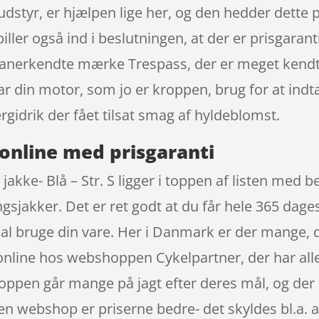
ludstyr, er hjælpen lige her, og den hedder dette
piller også ind i beslutningen, at der er prisgara
 det anerkendte mærke Trespass, der er meget kend
 har din motor, som jo er kroppen, brug for at in
gidrik der fået tilsat smag af hyldeblomst.
online med prisgaranti
jakke- Blå – Str. S ligger i toppen af listen med 
jakker. Det er ret godt at du får hele 365 dages 
skal bruge din vare. Her i Danmark er der mange,
 online hos webshoppen Cykelpartner, der har alle
hoppen går mange på jagt efter deres mål, og der 
i en webshop er priserne bedre- det skyldes bl.a.