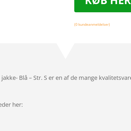
KØB HER
(
0
kundeanmeldelser)
jakke- Blå – Str. S er en af de mange kvalitetsva
leder her: