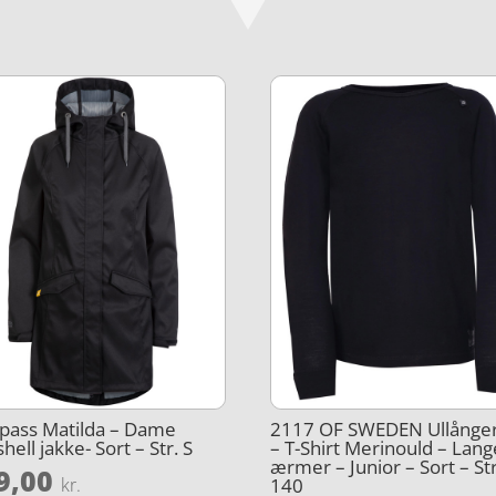
pass Matilda – Dame
2117 OF SWEDEN Ullånger
shell jakke- Sort – Str. S
– T-Shirt Merinould – Lang
ærmer – Junior – Sort – Str
9,00
140
kr.