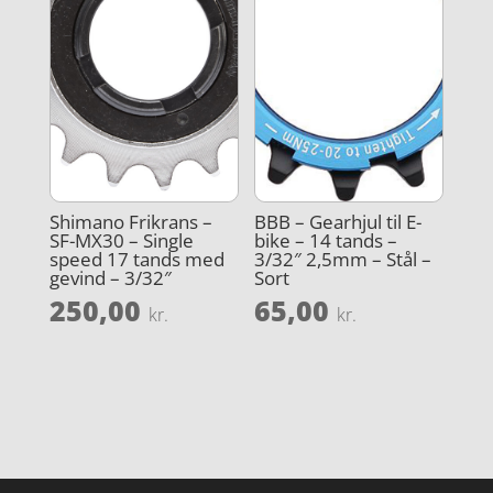
Shimano Frikrans –
BBB – Gearhjul til E-
SF-MX30 – Single
bike – 14 tands –
speed 17 tands med
3/32″ 2,5mm – Stål –
gevind – 3/32″
Sort
250,00
65,00
kr.
kr.