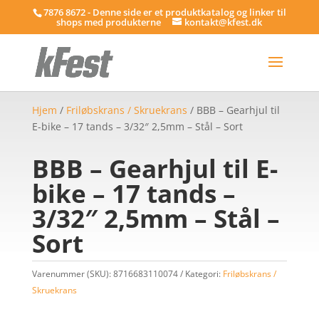
7876 8672 - Denne side er et produktkatalog og linker til
shops med produkterne
kontakt@kfest.dk
Hjem
/
Friløbskrans / Skruekrans
/ BBB – Gearhjul til
E-bike – 17 tands – 3/32″ 2,5mm – Stål – Sort
BBB – Gearhjul til E-
bike – 17 tands –
3/32″ 2,5mm – Stål –
Sort
Varenummer (SKU):
8716683110074
Kategori:
Friløbskrans /
Skruekrans