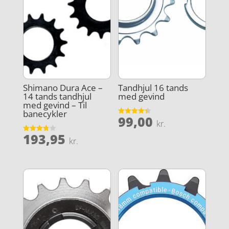
Shimano Dura Ace –
Tandhjul 16 tands
14 tands tandhjul
med gevind
med gevind – Til
banecykler
99,00
Vurderet
kr.
4.4
ud af 5
193,95
Vurderet
kr.
3.8
ud af 5