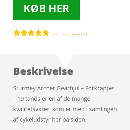
KØB HER
(
6
kundeanmeldelser)
Bedømt
som
4.8
ud af 5
baseret på
Beskrivelse
kundebedø
mmelser
Sturmey Archer Gearhjul – Forkrøppet
– 19 tands er en af de mange
kvalitetsvarer, som er med i samlingen
af cykeludstyr her på siden.