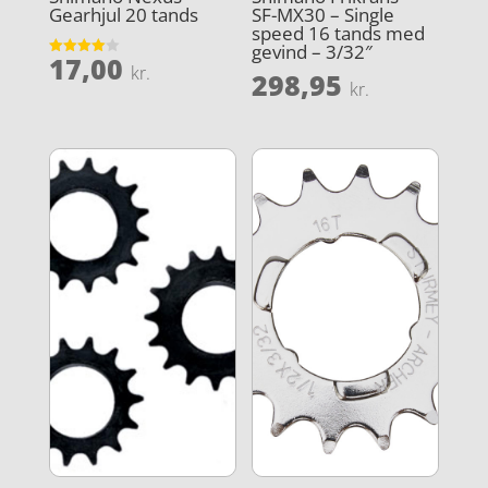
Gearhjul 20 tands
SF-MX30 – Single
speed 16 tands med
gevind – 3/32″
17,00
Vurderet
kr.
298,95
4
kr.
ud af 5