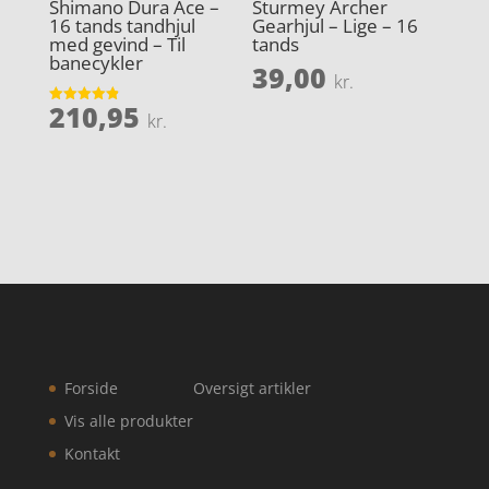
Shimano Dura Ace –
Sturmey Archer
16 tands tandhjul
Gearhjul – Lige – 16
med gevind – Til
tands
banecykler
39,00
kr.
210,95
Vurderet
kr.
4.9
ud af 5
Forside
Oversigt artikler
Vis alle produkter
Kontakt