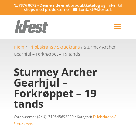
7876 8672 - Denne side er et produktkatalog og linker til
shops med produkterne
kontakt@kfest.dk
Hjem
/
Friløbskrans / Skruekrans
/ Sturmey Archer
Gearhjul – Forkrøppet – 19 tands
Sturmey Archer
Gearhjul –
Forkrøppet – 19
tands
Varenummer (SKU):
710845692239
Kategori:
Friløbskrans /
Skruekrans