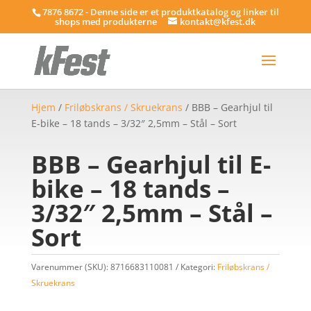
7876 8672 - Denne side er et produktkatalog og linker til
shops med produkterne
kontakt@kfest.dk
Hjem
/
Friløbskrans / Skruekrans
/ BBB – Gearhjul til
E-bike – 18 tands – 3/32″ 2,5mm – Stål – Sort
BBB – Gearhjul til E-
bike – 18 tands –
3/32″ 2,5mm – Stål –
Sort
Varenummer (SKU):
8716683110081
Kategori:
Friløbskrans /
Skruekrans