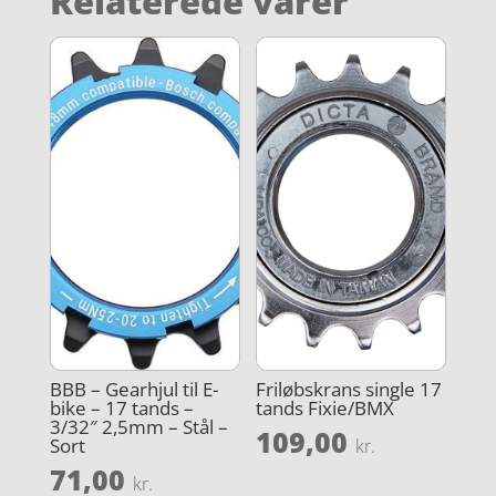
Relaterede varer
BBB – Gearhjul til E-
Friløbskrans single 17
bike – 17 tands –
tands Fixie/BMX
3/32″ 2,5mm – Stål –
109,00
Sort
kr.
71,00
kr.