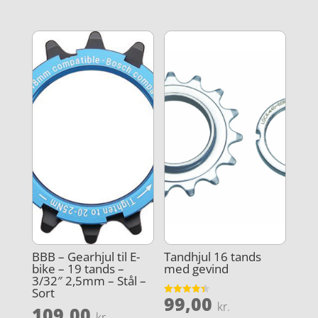
BBB – Gearhjul til E-
Tandhjul 16 tands
bike – 19 tands –
med gevind
3/32″ 2,5mm – Stål –
Sort
99,00
Vurderet
kr.
109,00
4.4
kr.
ud af 5