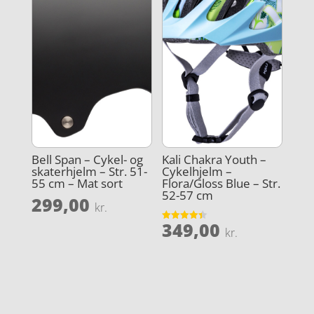
Bell Span – Cykel- og
Kali Chakra Youth –
skaterhjelm – Str. 51-
Cykelhjelm –
55 cm – Mat sort
Flora/Gloss Blue – Str.
52-57 cm
299,00
kr.
349,00
Vurderet
kr.
4.4
ud af 5