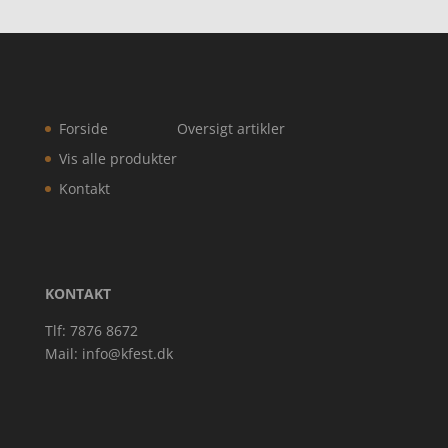
Forside
Oversigt artikler
Vis alle produkter
Kontakt
KONTAKT
Tlf: 7876 8672
Mail:
info@kfest.dk