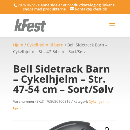
7876 8672 - Denne side er et produktkatalog og linker til
shops med produkterne
kontakt@kfest.dk
Hjem
/
Cykelhjelm til børn
/ Bell Sidetrack Barn –
Cykelhjelm – Str. 47-54 cm – Sort/Sølv
Bell Sidetrack Barn
– Cykelhjelm – Str.
47-54 cm – Sort/Sølv
Varenummer (SKU):
768686100819
Kategori:
Cykelhjelm til
børn