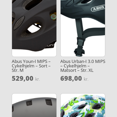
Abus Youn-I MIPS –
Abus Urban-I 3.0 MIPS
Cykelhjelm – Sort –
– Cykelhjelm –
Str. M
Matsort – Str. XL
529,00
698,00
kr.
kr.