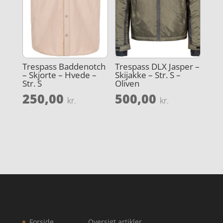
Trespass Baddenotch
Trespass DLX Jasper –
– Skjorte – Hvede –
Skijakke – Str. S –
Str. S
Oliven
250,00
500,00
kr.
kr.
Forside
Oversigt artikler