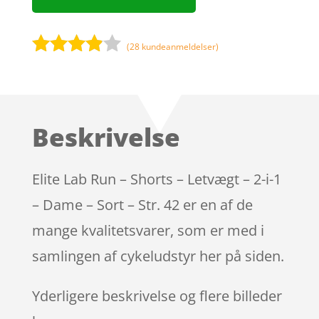
(
28
kundeanmeldelser)
Bedømt
som
3.8
ud af 5
baseret
Beskrivelse
på
kundebed
ømmels
Elite Lab Run – Shorts – Letvægt – 2-i-1
er
– Dame – Sort – Str. 42 er en af de
mange kvalitetsvarer, som er med i
samlingen af cykeludstyr her på siden.
Yderligere beskrivelse og flere billeder