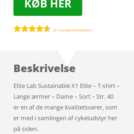
KØB HER
(
21
kundeanmeldelser)
Bedømt
som
4.5
ud af 5
baseret
Beskrivelse
på
kundebedø
mmelser
Elite Lab Sustainable X1 Elite – T-shirt –
Lange ærmer – Dame – Sort – Str. 40
er en af de mange kvalitetsvarer, som
er med i samlingen af cykeludstyr her
på siden.