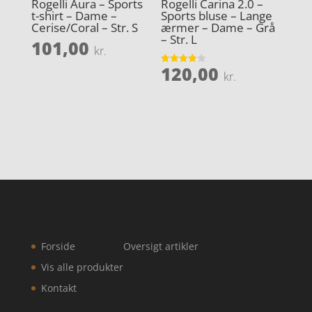
Rogelli Aura – Sports
Rogelli Carina 2.0 –
t-shirt – Dame –
Sports bluse – Lange
Cerise/Coral – Str. S
ærmer – Dame – Grå
– Str. L
101,00
kr.
120,00
Vurderet
kr.
3.9
ud af 5
Forside
Oversigt artikler
Vis alle produkter
Kontakt