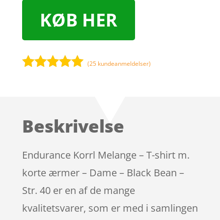
KØB HER
(
25
kundeanmeldelser)
Bedømt
som
5
ud
af 5
baseret på
Beskrivelse
kundebedøm
melser
Endurance Korrl Melange – T-shirt m.
korte ærmer – Dame – Black Bean –
Str. 40 er en af de mange
kvalitetsvarer, som er med i samlingen