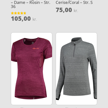
– Dame – Rosin – Str.
Cerise/Coral – Str. S
36
75,00
kr.
105,00
Vurderet
kr.
4.7
ud af 5