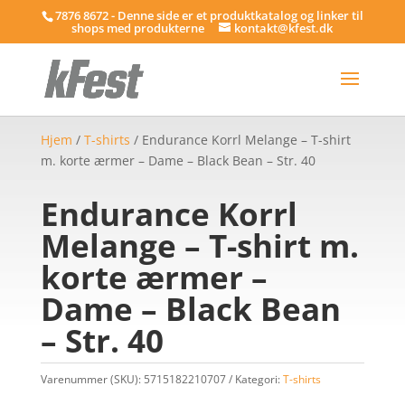
7876 8672 - Denne side er et produktkatalog og linker til
shops med produkterne
kontakt@kfest.dk
Hjem
/
T-shirts
/ Endurance Korrl Melange – T-shirt
m. korte ærmer – Dame – Black Bean – Str. 40
Endurance Korrl
Melange – T-shirt m.
korte ærmer –
Dame – Black Bean
– Str. 40
Varenummer (SKU):
5715182210707
Kategori:
T-shirts