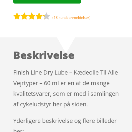
(
13
kundeanmeldelser)
Bedømt
som
4.1
ud af 5
baseret
Beskrivelse
på
kundebedø
mmelser
Finish Line Dry Lube – Kædeolie Til Alle
Vejrtyper – 60 ml er en af de mange
kvalitetsvarer, som er med i samlingen
af cykeludstyr her på siden.
Yderligere beskrivelse og flere billeder
her: