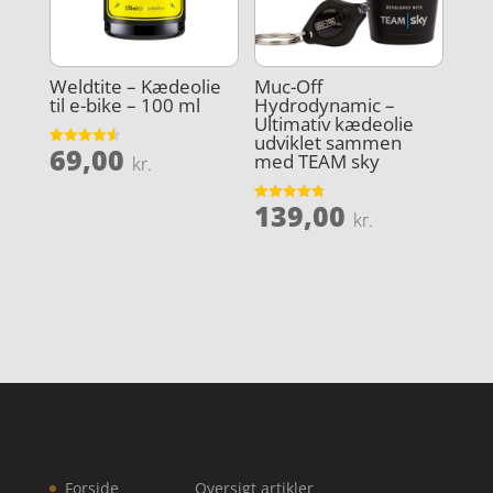
Weldtite – Kædeolie
Muc-Off
til e-bike – 100 ml
Hydrodynamic –
Ultimativ kædeolie
udviklet sammen
69,00
Vurderet
med TEAM sky
kr.
4.6
ud af 5
139,00
Vurderet
kr.
4.8
ud af 5
Forside
Oversigt artikler