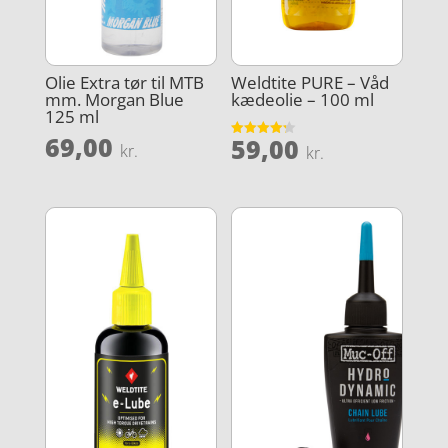
Olie Extra tør til MTB
Weldtite PURE – Våd
mm. Morgan Blue
kædeolie – 100 ml
125 ml
69,00
59,00
Vurderet
kr.
kr.
4.2
ud af 5