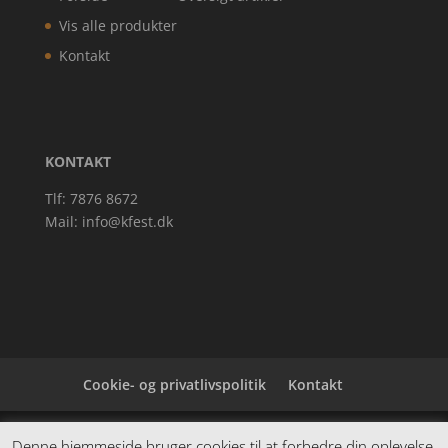
Vis alle produkter
Kontakt
KONTAKT
Tlf: 7876 8672
Mail:
info@kfest.dk
Cookie- og privatlivspolitik
Kontakt
Denne hjemmeside samler et bredt udvalg af
Denne hjemmeside bruger cookies til at forbedre din oplevelse.