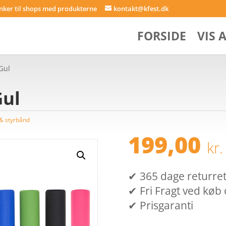
inker til shops med produkterne
kontakt@kfest.dk
FORSIDE
VIS 
Gul
Gul
& styrbånd
199,00
kr.
✔ 365 dage returret (
✔ Fri Fragt ved køb 
✔ Prisgaranti