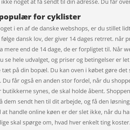
ikke noget at få sendt til din adresse. Du får ove
populær for cyklister
oget i en af de danske webshops, er du stillet lid
følge dansk lov, der giver 14 dages retrret. når p
a mere end de 14 dage, de er forpligtet til. Når 
u se hele udvalget, og priser og betingelser er le
 tæt på din bopæl. Du kan oven i købet gøre det su
. Du får også en anden stor fordel, når du shopper
når butikkerne synes, de skal holde åbent. Shoppen
få dem sendt hen til dit arbejde, og få den løsnin
at handle online køen er der slet ikke, når du han
 lige skal spørge om, hvad hver enkelt ting koster