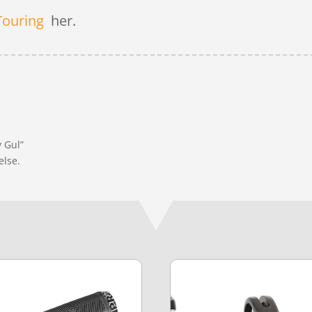
Touring
her.
y Gul”
else.