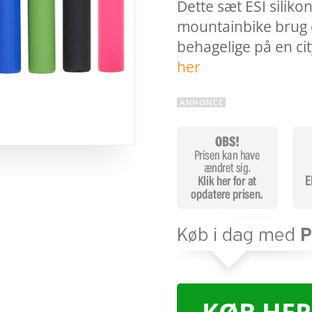
Dette sæt ESI siliko
mountainbike brug o
behagelige på en ci
her