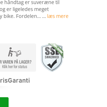
ne håndtag er suveræne til
g er ligeledes meget
ty bike. Fordelen… …
læs mere