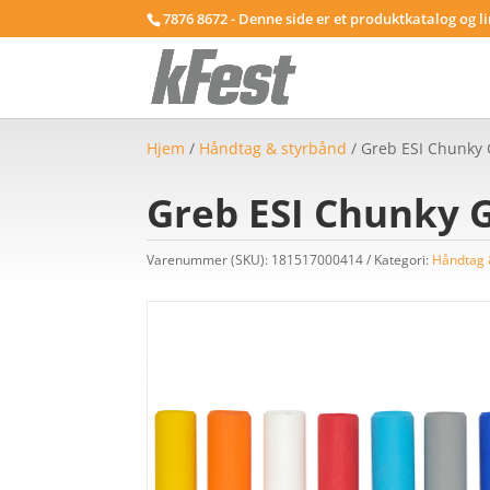
7876 8672 - Denne side er et produktkatalog og l
Hjem
/
Håndtag & styrbånd
/ Greb ESI Chunky 
Greb ESI Chunky 
Varenummer (SKU):
181517000414
Kategori:
Håndtag 