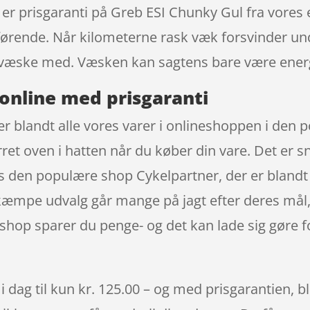
å er prisgaranti på Greb ESI Chunky Gul fra vores
førende. Når kilometerne rask væk forsvinder und
 væske med. Væsken kan sagtens bare være energ
online med prisgaranti
r blandt alle vores varer i onlineshoppen i den
et oven i hatten når du køber din vare. Det er s
s den populære shop Cykelpartner, der er blandt
kæmpe udvalg går mange på jagt efter deres mål,
shop sparer du penge- og det kan lade sig gøre fo
dag til kun kr. 125.00 – og med prisgarantien, bli