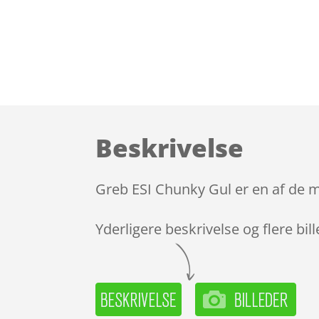
Beskrivelse
Greb ESI Chunky Gul er en af de m
Yderligere beskrivelse og flere bil