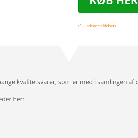
KØB HER
(
0
kundeanmeldelser)
ange kvalitetsvarer, som er med i samlingen af c
leder her: