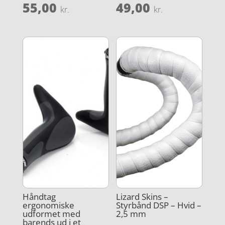
55,00
49,00
kr.
kr.
Håndtag
Lizard Skins –
ergonomiske
Styrbånd DSP – Hvid –
udformet med
2,5 mm
barends ud i et