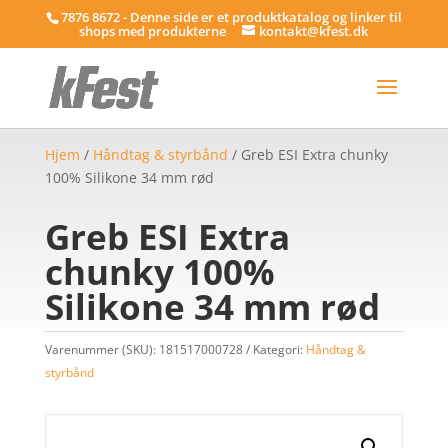
7876 8672 - Denne side er et produktkatalog og linker til
shops med produkterne
kontakt@kfest.dk
Hjem
/
Håndtag & styrbånd
/ Greb ESI Extra chunky
100% Silikone 34 mm rød
Greb ESI Extra
chunky 100%
Silikone 34 mm rød
Varenummer (SKU):
181517000728
Kategori:
Håndtag &
styrbånd