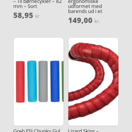
– Til børnecykler – 82
ergonomiske
mm – Sort
udformet med
barends ud i et
58,95
kr.
149,00
kr.
Greb ESI Chunky Gul
Lizard Skins –