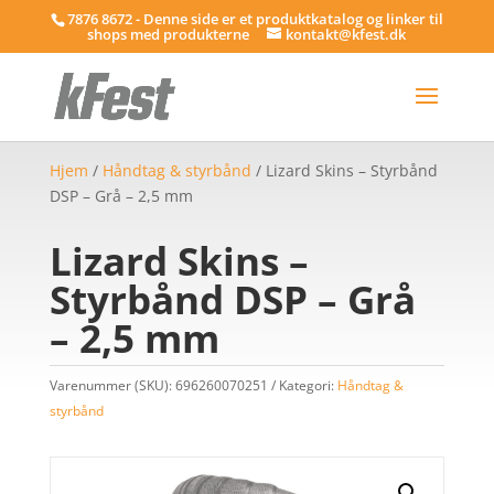
7876 8672 - Denne side er et produktkatalog og linker til
shops med produkterne
kontakt@kfest.dk
Hjem
/
Håndtag & styrbånd
/ Lizard Skins – Styrbånd
DSP – Grå – 2,5 mm
Lizard Skins –
Styrbånd DSP – Grå
– 2,5 mm
Varenummer (SKU):
696260070251
Kategori:
Håndtag &
styrbånd